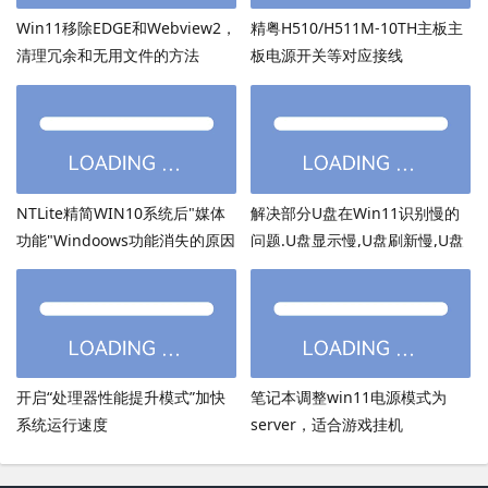
Win11移除EDGE和Webview2，
精粤H510/H511M-10TH主板主
清理冗余和无用文件的方法
板电源开关等对应接线
NTLite精简WIN10系统后"媒体
解决部分U盘在Win11识别慢的
功能"Windoows功能消失的原因
问题.U盘显示慢,U盘刷新慢,U盘
加载慢
开启“处理器性能提升模式”加快
笔记本调整win11电源模式为
系统运行速度
server，适合游戏挂机