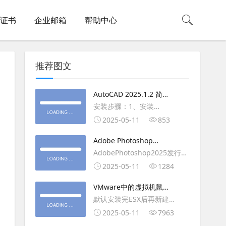
L证书
企业邮箱
帮助中心
推荐图文
AutoCAD 2025.1.2 简体
中文版（64位）破解版下
安装步骤：1、安装
载
AutoCAD_2025_Simplified_Chinese_Wi
2025-05-11
853
安装
Adobe Photoshop
AutoCAD_2025.1.2_Update3、
2025（v26.6.1）多语言
AdobePhotoshop2025发行
复制Crack里面的文件到
破解版下载
年：2025版本：26.6.1.7开发
2025-05-11
1284
AutoCAD安装目录里，覆盖同
人员：Adobe作者：M0nkrus
名文件4、完最低
VMware中的虚拟机鼠标
平台：WindowsX64界面语
移动缓慢,VMware虚拟机
默认安装完ESX后再新建
言：英语/匈牙利/匈牙利/越南/
卡顿慢,鼠标移动卡顿问题
WINDOWS虚拟主机，如
2025-05-11
7963
荷兰/印尼/西班牙/西班牙语/意
WIN2003，此时使用控制台去