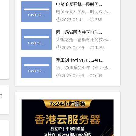
大利
电脑长期开机一段时间就
操作虚拟主机，鼠标会非常
卡顿怎么处理
电脑长期不关机，时间久了就
钝，这是因为虚拟机没有鼠标
会一直卡，CPU和内存都没占
2025-05-11
333
驱动，通过安装vmwaretool后
用多少，时间久了开程序等好
就可以解决此问
同一局域网内共享打印机
久，打开任务管理器5秒钟。一
的连接及相关问题解决方
大抵这是一篇很有用的技术教
般重启下电脑就可以了或重启
法
程文章吧！涉及的内容普遍而
2025-05-09
1436
下资源管理器(explorer.exe进
常用，我想看过的人应该都会
程).
手工制作Win11PE.24H2
不自觉地点赞收藏吧~包含内容
LTSC2024详细教程2
四、添加系统组件（注：包含
有：共享前的准备工作在设置
DWM、BitLocker解锁、MMC
2025-05-09
699
打印机共享之前，你得先确保
控制台、文件搜索功能）4.1、
两台电脑
用附件中的工具从install.wim
篇
第5卷提取以下文件到BOOT文
件夹：;DWM桌面窗口管理器
\Wi