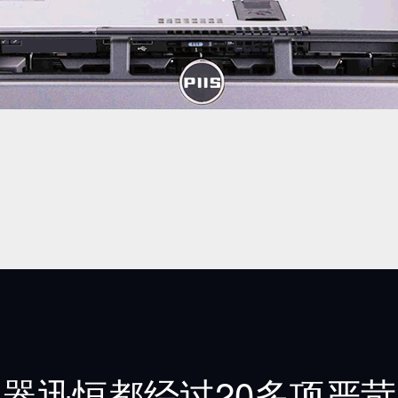
务器
迅恒
都经过
20多项
严苛