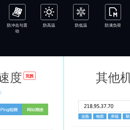
防冲击与震
防高温
防低温
防满负荷
动
速度
其他
完胜
）