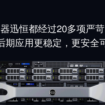
务器
迅恒
都经过
20多项
严苛
后期应用更稳定，更安全