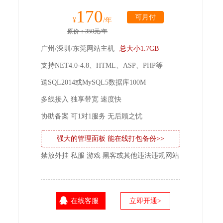
170
可月付
¥
/年
原价：350元/年
广州/深圳/东莞网站主机
总大小1.7GB
支持NET4.0-4.8、HTML、ASP、PHP等
送SQL2014或MySQL5数据库100M
多线接入 独享带宽 速度快
协助备案 可1对1服务 无后顾之忧
强大的管理面板 能在线打包备份>>
禁放外挂 私服 游戏 黑客或其他违法违规网站
在线客服
立即开通>