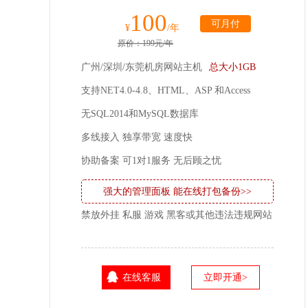
100
可月付
¥
/年
原价：199元/年
广州/深圳/东莞机房网站主机
总大小1GB
支持NET4.0-4.8、HTML、ASP 和Access
无SQL2014和MySQL数据库
多线接入 独享带宽 速度快
协助备案 可1对1服务 无后顾之忧
强大的管理面板 能在线打包备份>>
禁放外挂 私服 游戏 黑客或其他违法违规网站
在线客服
立即开通>