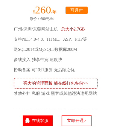
260
可月付
¥
/年
原价：600元/年
广州/深圳/东莞网站主机
总大小2.7GB
支持NET4.0-4.8、HTML、ASP、PHP等
送SQL2014或MySQL5数据库200M
多线接入 独享带宽 速度快
协助备案 可1对1服务 无后顾之忧
强大的管理面板 能在线打包备份>>
禁放外挂 私服 游戏 黑客或其他违法违规网站
在线客服
立即开通>