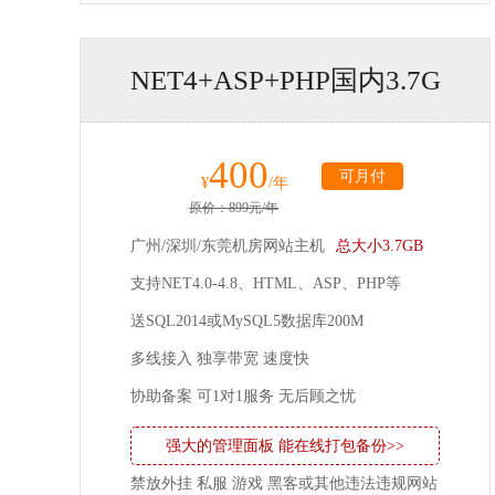
NET4+ASP+PHP国内3.7G
400
可月付
¥
/年
原价：899元/年
广州/深圳/东莞机房网站主机
总大小3.7GB
支持NET4.0-4.8、HTML、ASP、PHP等
送SQL2014或MySQL5数据库200M
多线接入 独享带宽 速度快
协助备案 可1对1服务 无后顾之忧
强大的管理面板 能在线打包备份>>
禁放外挂 私服 游戏 黑客或其他违法违规网站