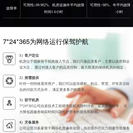
可用性≥99.982%、机房设施年平均故障
可用性<98%、年平均故障
故障率
时间1.6小时
小时
7*24*365为网络运行保驾护航
1）客户定位
机房位于国家骨干线路接入节点，我们只做品质客户，主要以政府和企
业为主， 通过对接入客户的品质控制，最大限度的保持机房的稳定；
2）按需提供
针对一些特殊需求用户，我们可以提供裸柜、机位、带宽、IP等灵活组
合的付款方式合作， 满足更多客户的需求。
3）驻守机房
7*24*365公司自派技术工程师常驻机房随时待命，提高服务效率， 大
大降低因服务响应时间问题给您带来的损失和影响。
4）灾备服务
公司运营20多家骨干网络机房遍布全国，当出现不可抗力因素导致服务