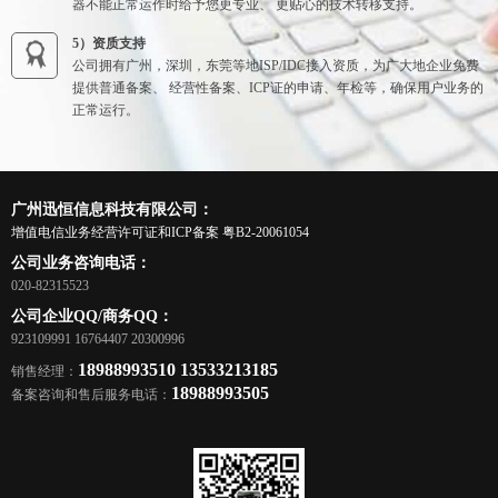
器不能正常运作时给予您更专业、 更贴心的技术转移支持。
5）资质支持
公司拥有广州，深圳，东莞等地ISP/IDC接入资质，为广大地企业免费
提供普通备案、 经营性备案、ICP证的申请、年检等，确保用户业务的
正常运行。
广州迅恒信息科技有限公司：
增值电信业务经营许可证和ICP备案
粤B2-20061054
公司业务咨询电话：
020-82315523
公司企业QQ/商务QQ：
923109991 16764407 20300996
18988993510 13533213185
销售经理：
18988993505
备案咨询和售后服务电话：