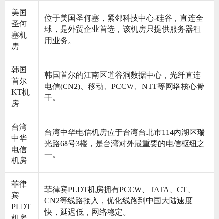
美国
位于美国圣何塞，紧邻科技中心-硅谷，直连全
圣何
球，是外贸企业首选，该机房只提供服务器租
塞机
用业务。
房
韩国
韩国首尔的江南区道谷洞数据中心，光纤直连
首尔
电信(CN2)、移动、PCCW、NTT等网络核心骨
KT机
干。
房
台湾
台湾中华电信机房位于台湾台北市114内湖区瑞
中华
光路68号3楼，是台湾对外最重要的电信枢纽之
电信
一。
机房
菲律
菲律宾PLDT机房拥有PCCW、TATA、CT、
宾
CN2等线路接入，优化线路到中国大陆速度
PLDT
快，延迟低，网络稳定。
机房