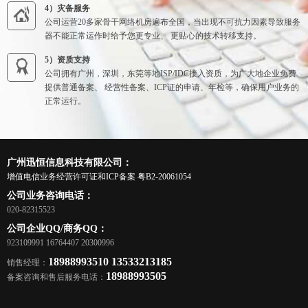
4）灾备服务
公司运营20多家骨干网络机房遍布全国，当出现不可抗力因素导致服务
器不能正常运作时给予您更专业、 更贴心的技术转移支持。
5）资质支持
公司拥有广州，深圳，东莞等地ISP/IDC接入资质，为广大地企业免费
提供普通备案、 经营性备案、ICP证的申请、年检等，确保用户业务的
正常运行。
广州迅恒信息科技有限公司：
增值电信业务经营许可证和ICP备案
粤B2-20061054
公司业务咨询电话：
020-82315523
公司企业QQ/商务QQ：
923109991 16764407 20300996
18988993510 13533213185
销售经理：
18988993505
备案咨询和售后服务电话：