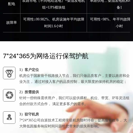
双路市电（不同电站送电）+柴油发电机
单路供电，柴油发电机和UP
配电
组+UPS模块组
备1
可用性≥99.982%、机房设施年平均故障
可用性<98%、年平均故障
故障率
时间1.6小时
小时
7*24*365为网络运行保驾护航
1）客户定位
机房位于国家骨干线路接入节点，我们只做品质客户，主要以政府和企
业为主， 通过对接入客户的品质控制，最大限度的保持机房的稳定；
2）按需提供
针对一些特殊需求用户，我们可以提供裸柜、机位、带宽、IP等灵活组
合的付款方式合作， 满足更多客户的需求。
3）驻守机房
7*24*365公司自派技术工程师常驻机房随时待命，提高服务效率， 大
大降低因服务响应时间问题给您带来的损失和影响。