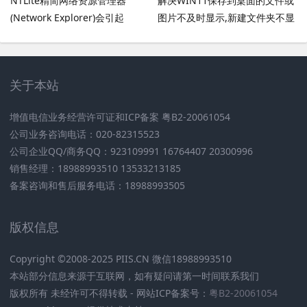
NTLite精简网络资源管理器
解决WIN11保存到桌面的文件或
(Network Explorer)会引起
图片不及时显示,新建文件夹不显
UmRdpService服务无法启动
示,必须刷新才出现的bug
关于本站
增值电信业务经营许可证和ICP备案 粤B2-20061054
公司业务咨询电话：020-82315523
公司企业QQ/商务QQ：923109991 16764407 20300996
销售经理：18988993510 13533213185
备案咨询和售后服务电话：18988993505
版权信息
Copyright ©2008-2025 PIIS.CN 微信18988993510
本站部分信息来源于互联网，如有疑问请第一时间联系我们
版权所有 未经许可不得转载 - 网站ICP备案号：
粤B2-20061054