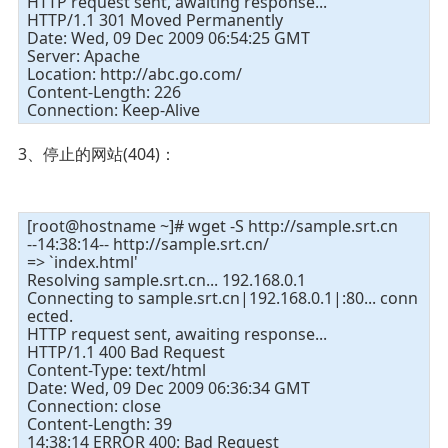
HTTP request sent, awaiting response...
HTTP/1.1 301 Moved Permanently
Date: Wed, 09 Dec 2009 06:54:25 GMT
Server: Apache
Location: http://abc.go.com/
Content-Length: 226
Connection: Keep-Alive
3、停止的网站(404)：
[root@hostname ~]# wget -S http://sample.srt.cn
--14:38:14-- http://sample.srt.cn/
=> `index.html'
Resolving sample.srt.cn... 192.168.0.1
Connecting to sample.srt.cn|192.168.0.1|:80... conn
ected.
HTTP request sent, awaiting response...
HTTP/1.1 400 Bad Request
Content-Type: text/html
Date: Wed, 09 Dec 2009 06:36:34 GMT
Connection: close
Content-Length: 39
14:38:14 ERROR 400: Bad Request