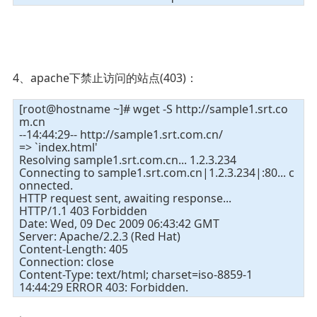
4、apache下禁止访问的站点(403)：
[root@hostname ~]# wget -S http://sample1.srt.co
m.cn
--14:44:29-- http://sample1.srt.com.cn/
=> `index.html'
Resolving sample1.srt.com.cn... 1.2.3.234
Connecting to sample1.srt.com.cn|1.2.3.234|:80... c
onnected.
HTTP request sent, awaiting response...
HTTP/1.1 403 Forbidden
Date: Wed, 09 Dec 2009 06:43:42 GMT
Server: Apache/2.2.3 (Red Hat)
Content-Length: 405
Connection: close
Content-Type: text/html; charset=iso-8859-1
14:44:29 ERROR 403: Forbidden.