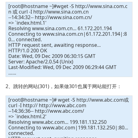
[root@hostname ~]#wget -S http://www.sina.com.c
n 或 curl -I http://www.sina.com.cn
--14:34:32-- http://www.sina.com.cn/
=> `index.html.1'
Resolving www.sina.com.cn... 61.172.201.194
Connecting to www.sina.com.cn|61.172.201.194|:8
0... connected.
HTTP request sent, awaiting response...
HTTP/1.0 200 OK
Date: Wed, 09 Dec 2009 06:30:15 GMT
Server: Apache/2.0.54 (Unix)
Last-Modified: Wed, 09 Dec 2009 06:29:44 GMT
……
2、跳转的网站(301)，如果做301也属于网站能打开：
[root@hostname ~]# wget -S http://www.abc.com或
curl -I http:// http://www.abc.com
--14:36:36-- http://www.abc.com/
=> `index.html.2'
Resolving www.abc.com... 199.181.132.250
Connecting to www.abc.com|199.181.132.250|:80...
connected.