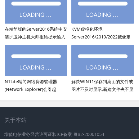
在精简版的Server2016系统中安
KVM虚拟化环境
装护卫神主机大师报错提示输入
Server2016/2019/2022镜像定
的密码超过了14个字符
制：用DISM离线注入virtio驱动
方法
NTLite精简网络资源管理器
解决WIN11保存到桌面的文件或
(Network Explorer)会引起
图片不及时显示,新建文件夹不显
UmRdpService服务无法启动
示,必须刷新才出现的bug
关于本站
增值电信业务经营许可证和ICP备案 粤B2-20061054