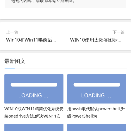
违规的内容，请联系本站立刻删除。
上一篇
下一篇
Win10和Win11唤醒后直接进桌面的方法,Windows睡眠唤醒后不用登录直接进入的方法
WIN10使用太阳谷图标后，文件夹缩略图会冒出来很不美观
最新图文
WIN10或WIN11精简优化系统安
用pwsh取代默认powershell,升
装onedrive方法,解决WIN11安
级PowerShell为
装onedrive后无法打开
PowerShell7.6.3等高版本