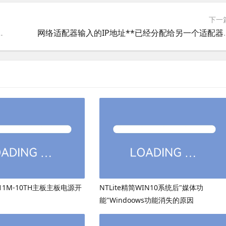
下一
帐户策略的密码策略的方法
网络适配器输入的IP地址**已经分配给
511M-10TH主板主板电源开
NTLite精简WIN10系统后"媒体功
能"Windoows功能消失的原因