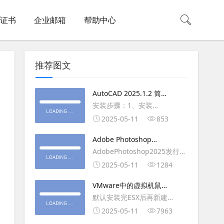
L证书
企业邮箱
帮助中心
推荐图文
AutoCAD 2025.1.2 简体
中文版（64位）破解版下
安装步骤：1、安装
载
AutoCAD_2025_Simplified_Chinese_Wi
2025-05-11
853
安装
Adobe Photoshop
AutoCAD_2025.1.2_Update3、
2025（v26.6.1）多语言
AdobePhotoshop2025发行
复制Crack里面的文件到
破解版下载
年：2025版本：26.6.1.7开发
2025-05-11
1284
AutoCAD安装目录里，覆盖同
人员：Adobe作者：M0nkrus
名文件4、完最低
VMware中的虚拟机鼠标
平台：WindowsX64界面语
移动缓慢,VMware虚拟机
默认安装完ESX后再新建
言：英语/匈牙利/匈牙利/越南/
卡顿慢,鼠标移动卡顿问题
WINDOWS虚拟主机，如
2025-05-11
7963
荷兰/印尼/西班牙/西班牙语/意
WIN2003，此时使用控制台去