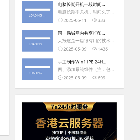
大利
电脑长期开机一段时间就
操作虚拟主机，鼠标会非常
卡顿怎么处理
电脑长期不关机，时间久了就
钝，这是因为虚拟机没有鼠标
会一直卡，CPU和内存都没占
2025-05-11
333
驱动，通过安装vmwaretool后
用多少，时间久了开程序等好
就可以解决此问
同一局域网内共享打印机
久，打开任务管理器5秒钟。一
的连接及相关问题解决方
大抵这是一篇很有用的技术教
般重启下电脑就可以了或重启
法
程文章吧！涉及的内容普遍而
2025-05-09
1436
下资源管理器(explorer.exe进
常用，我想看过的人应该都会
程).
手工制作Win11PE.24H2
不自觉地点赞收藏吧~包含内容
LTSC2024详细教程2
四、添加系统组件（注：包含
有：共享前的准备工作在设置
DWM、BitLocker解锁、MMC
2025-05-09
699
打印机共享之前，你得先确保
控制台、文件搜索功能）4.1、
两台电脑
用附件中的工具从install.wim
第5卷提取以下文件到BOOT文
件夹：;DWM桌面窗口管理器
\Wi