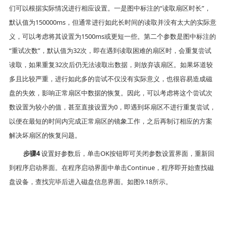
们可以根据实际情况进行相应设置。一是图中标注的“读取扇区时长”，
默认值为
150000ms
，但通常进行如此长时间的读取并没有太大的实际意
义，可以考虑将其设置为
1500ms
或更短一些。第二个参数是图中标注的
“重试次数”，默认值为
32
次，即在遇到读取困难的扇区时，会重复尝试
读取，如果重复
32
次后仍无法读取出数据，则放弃该扇区。如果坏道较
多且比较严重，进行如此多的尝试不仅没有实际意义，也很容易造成磁
盘的失效，影响正常扇区中数据的恢复。因此，可以考虑将这个尝试次
数设置为较小的值，甚至直接设置为
0
，即遇到坏扇区不进行重复尝试，
以便在最短的时间内完成正常扇区的镜象工作，之后再制订相应的方案
解决坏扇区的恢复问题。
步骤
4
设置好参数后，单击
OK
按钮即可关闭参数设置界面，重新回
到程序启动界面。在程序启动界面中单击
Continue
，程序即开始查找磁
盘设备，查找完毕后进入磁盘信息界面。如图
9.18
所示。