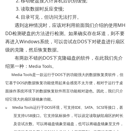
2. 移动硬盘接入计算机后识别缓慢;
3. 读取数据时反应变慢;
4. 目录可见，但访问无法打开。
遇到这种情况时，应该对利用前面我们介绍的使用MH
DD检测硬盘的方法进行检测。如果确实存在坏道，则不要
再进入Windows系统，可以尝试在DOS下对硬盘进行扇区
级的克隆，然后恢复数据。
有两款不错的DOS下克隆磁盘的软件，在此我们先介
绍第一种：
Media Tools。
Media Tools
是一款运行于
DOS
下的功能强大的数据恢复类软件，但
它基于
DOS
的数据恢复功能使用起来会感觉不太方便，相对于运行于桌
面操作系统环境下的数据恢复软件而言功能相对逊色。因此，我们只介
绍它强大的扇区级镜象功能。
Media Tools
运行于
DOS
环境，可支持
IDE
、
SATA
、
SCSI
等接口，甚
u
至支持
USB
接口。它支持鼠标操作，可以设定读取缺陷扇区的时长
及尝试次数。可以将磁盘镜象至磁盘，也可以将磁盘镜象至文件，