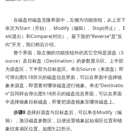
在磁盘对磁盘克隆界面中，左侧为功能按钮，从上至下
依次为
Start
（开始）、
Modify
（编辑）、
Stop(
停止）、
E
xit(
退出）和
Compare(
对比）。最下面的“
Reverse
”是“反
向”开关，我们稍后介绍。
整个界面，除左侧的功能按钮外的其它空间是源盘（
S
ource
）及目标盘（
Destination
）的参数显示区。上半部
为源盘区，下半部为目标盘区。单击
Source
（来源盘）即
可弹出图
9.18
所示的磁盘信息界面，可以在界面中选择镜
象来源盘，即需要对哪块磁盘进行镜象。单击“
Destinatio
n
”后同样会弹出图
9.18
所示的磁盘信息界面，可以在界面
中选择镜象目标磁盘，即要把源盘镜象至哪块磁盘上。
步骤
8
选择好源盘与目标盘后，可以单击
Modify
（编
辑），激活磁盘参数区，以便设置镜象起始扇区位置和镜
象结束扇区位置。如图
9.22
所示。