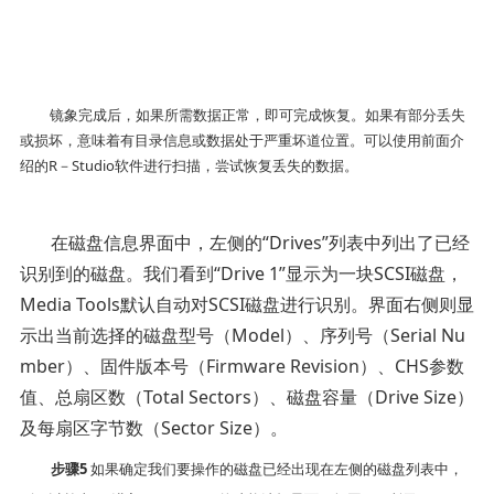
镜象完成后，如果所需数据正常，即可完成恢复。如果有部分丢失
或损坏，意味着有目录信息或数据处于严重坏道位置。可以使用前面介
绍的R－Studio软件进行扫描，尝试恢复丢失的数据。
在磁盘信息界面中，左侧的“
Drives
”列表中列出了已经
识别到的磁盘。我们看到“
Drive 1
”显示为一块
SCSI
磁盘，
Media Tools
默认自动对
SCSI
磁盘进行识别。界面右侧则显
示出当前选择的磁盘型号（
Model
）、序列号（
Serial Nu
mber
）、固件版本号（
Firmware Revision
）、
CHS
参数
值、总扇区数（
Total Sectors
）、磁盘容量（
Drive Size
）
及每扇区字节数（
Sector Size
）。
步骤
5
如果确定我们要操作的磁盘已经出现在左侧的磁盘列表中，