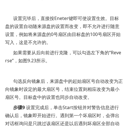
设置完毕后，直接按
Eneter
键即可使设置生效。目标
盘的设置自动随来源盘的设置而改变，即不允许进行随意
设置，例如将来源盘的
0
号扇区由目标盘的
100
号扇区开始
写入，这是不允许的。
如果需要从后向前进行克隆，可以勾选左下角的“
Reve
rse
”，如图
9.23
所示。
勾选反向镜象后，来源盘中的起始扇区号自动改变为正
向镜象时设定的最大扇区号，结束位置则相应改变为最小
扇区号。目标盘中的设置也同步自动改变。
步骤
9
设置完成后，单击
Start
按钮并对警告信息进行
确认后，镜象即开始进行。遇到第一个坏扇区时，会弹出
对话框询问是只跳过该扇区还是以后遇到坏扇区全部自动