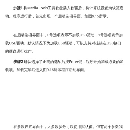
步骤
1
将
Media Tools
工具软盘插入软驱后，将计算机设置为软驱启
动。程序运行后，首先出现一个启动选项界面。如图
9.15
所示。
在启动选项界面中，
0
号选项表示不加载
USB
驱动，
1
号选项表示加
载
USB
驱动。默认情况下为加载
USB
驱动，可以支持对挂接在
USB
接口
的硬盘进行操作。
步骤
2
确认选择了正确的选项后按
Enter
键，程序开始加载必要的加
载项。加载完毕后进入图
9.16
所示程序启动界面。
在参数设置界面中，大多数参数可以使用默认值。但有两个参数我