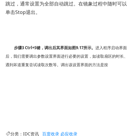
跳过，通常设置为全部自动跳过。在镜象过程中随时可以
单击
Stop
退出。
步骤
3
Ctrl+S
键，调出后其界面如图
9.17
所示。
进入程序启动界面
后，我们需要调出参数设置界面进行必要的设置，如读取扇区的时长、
遇到坏道重复尝试读取次数等。调出该设置界面的方法是按
分类：
IDC资讯
百度收录
必应收录