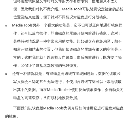
但将磁盘镜象至文件时对文件的大小有所限制，使用起来不太方
便，因此我们对其不做介绍。
Media Tools
可以随意设定镜象的起始
位置及结束位置，便于针对不同情况对磁盘进行分段镜象。
Media Tools
另外一个强大的功能是，它不但可以正向地进行镜象操
u
作，还可以反向操作，即由磁盘的尾部开始向前进行镜象，这对于
某些特殊情况是一种非常实用的功能。比如磁盘存在坏扇区，却不
知道开始和结束的位置，但我们知道磁盘的尾部有很大的空间是正
常的，这时我们就可以选择反向镜象，由后向前进行，既方便了操
作，又保证了磁盘尾部数据的完好恢复。
还有一种情况就是，有些磁盘高速缓存出现问题后，数据的读取和
u
写入就会不稳定甚至无法进行，不使用高速缓存则可以正常地读取
出其中的数据。而在
Media Tools
中使用反向镜象操作，会自动关闭
磁盘的高速缓存，从而顺利地恢复数据。
下面我们以软盘版
Media Tools
为例介绍如何使用它进行磁盘对磁盘
的镜象。