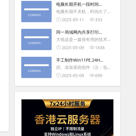
大利
电脑长期开机一段时间就
操作虚拟主机，鼠标会非常
卡顿怎么处理
电脑长期不关机，时间久了就
钝，这是因为虚拟机没有鼠标
会一直卡，CPU和内存都没占
2025-05-11
333
驱动，通过安装vmwaretool后
用多少，时间久了开程序等好
就可以解决此问
同一局域网内共享打印机
久，打开任务管理器5秒钟。一
的连接及相关问题解决方
大抵这是一篇很有用的技术教
般重启下电脑就可以了或重启
法
程文章吧！涉及的内容普遍而
2025-05-09
1436
下资源管理器(explorer.exe进
常用，我想看过的人应该都会
程).
手工制作Win11PE.24H2
不自觉地点赞收藏吧~包含内容
LTSC2024详细教程2
四、添加系统组件（注：包含
有：共享前的准备工作在设置
DWM、BitLocker解锁、MMC
2025-05-09
699
打印机共享之前，你得先确保
控制台、文件搜索功能）4.1、
两台电脑
用附件中的工具从install.wim
第5卷提取以下文件到BOOT文
件夹：;DWM桌面窗口管理器
\Wi