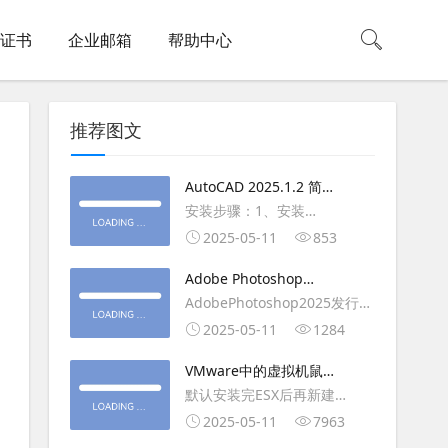
L证书
企业邮箱
帮助中心
推荐图文
AutoCAD 2025.1.2 简体
中文版（64位）破解版下
安装步骤：1、安装
载
AutoCAD_2025_Simplified_Chinese_Wi
2025-05-11
853
安装
Adobe Photoshop
AutoCAD_2025.1.2_Update3、
2025（v26.6.1）多语言
AdobePhotoshop2025发行
复制Crack里面的文件到
破解版下载
年：2025版本：26.6.1.7开发
2025-05-11
1284
AutoCAD安装目录里，覆盖同
人员：Adobe作者：M0nkrus
名文件4、完最低
VMware中的虚拟机鼠标
平台：WindowsX64界面语
移动缓慢,VMware虚拟机
默认安装完ESX后再新建
言：英语/匈牙利/匈牙利/越南/
卡顿慢,鼠标移动卡顿问题
WINDOWS虚拟主机，如
2025-05-11
7963
荷兰/印尼/西班牙/西班牙语/意
WIN2003，此时使用控制台去