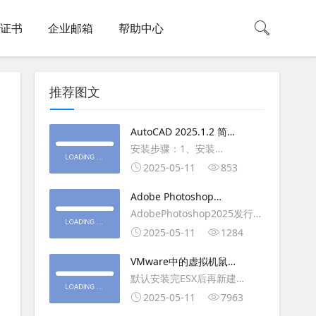
L证书
企业邮箱
帮助中心
推荐图文
AutoCAD 2025.1.2 简体
中文版（64位）破解版下
安装步骤：1、安装
载
AutoCAD_2025_Simplified_Chinese_Wi
2025-05-11
853
安装
Adobe Photoshop
AutoCAD_2025.1.2_Update3、
2025（v26.6.1）多语言
AdobePhotoshop2025发行
复制Crack里面的文件到
破解版下载
年：2025版本：26.6.1.7开发
2025-05-11
1284
AutoCAD安装目录里，覆盖同
人员：Adobe作者：M0nkrus
名文件4、完最低
VMware中的虚拟机鼠标
平台：WindowsX64界面语
移动缓慢,VMware虚拟机
默认安装完ESX后再新建
言：英语/匈牙利/匈牙利/越南/
卡顿慢,鼠标移动卡顿问题
WINDOWS虚拟主机，如
2025-05-11
7963
荷兰/印尼/西班牙/西班牙语/意
WIN2003，此时使用控制台去