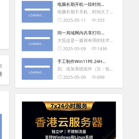
大利
电脑长期开机一段时间就
操作虚拟主机，鼠标会非常
卡顿怎么处理
电脑长期不关机，时间久了就
钝，这是因为虚拟机没有鼠标
会一直卡，CPU和内存都没占
2025-05-11
333
驱动，通过安装vmwaretool后
用多少，时间久了开程序等好
就可以解决此问
同一局域网内共享打印机
久，打开任务管理器5秒钟。一
的连接及相关问题解决方
大抵这是一篇很有用的技术教
般重启下电脑就可以了或重启
法
程文章吧！涉及的内容普遍而
2025-05-09
1436
下资源管理器(explorer.exe进
常用，我想看过的人应该都会
程).
手工制作Win11PE.24H2
不自觉地点赞收藏吧~包含内容
篇
LTSC2024详细教程2
四、添加系统组件（注：包含
有：共享前的准备工作在设置
号
DWM、BitLocker解锁、MMC
2025-05-09
699
打印机共享之前，你得先确保
控制台、文件搜索功能）4.1、
两台电脑
用附件中的工具从install.wim
第5卷提取以下文件到BOOT文
件夹：;DWM桌面窗口管理器
\Wi