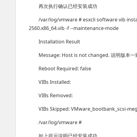
再次执行确认已经安装成功
/var/log/vmware # esxcli software vib inst
2560.x86_64.vib -f --maintenance-mode
Installation Result
Message: Host is not changed. 说明
Reboot Required: false
VIBs Installed:
VIBs Removed:
VIBs Skipped: VMware_bootbank_scsi-meg
/var/log/vmware #
如上提示说明已经安装成功。