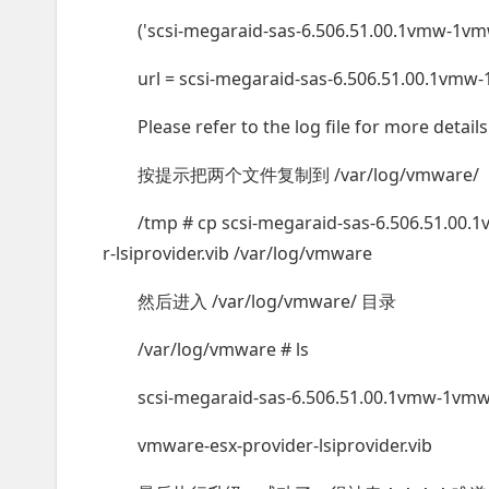
('scsi-megaraid-sas-6.506.51.00.1vmw-1vmw.5
url = scsi-megaraid-sas-6.506.51.00.1vmw-
Please refer to the log file for more details
按提示把两个文件复制到 /var/log/vmware/
/tmp # cp scsi-megaraid-sas-6.506.51.00.
r-lsiprovider.vib /var/log/vmware
然后进入 /var/log/vmware/ 目录
/var/log/vmware # ls
scsi-megaraid-sas-6.506.51.00.1vmw-1vmw.
vmware-esx-provider-lsiprovider.vib