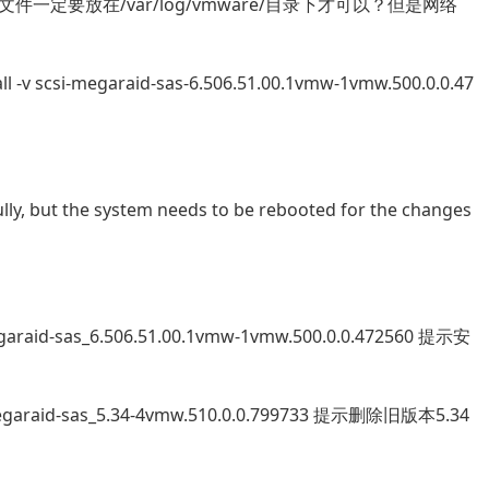
定要放在/var/log/vmware/目录下才可以？但是网络
all -v scsi-megaraid-sas-6.506.51.00.1vmw-1vmw.500.0.0.47
ly, but the system needs to be rebooted for the changes
egaraid-sas_6.506.51.00.1vmw-1vmw.500.0.0.472560 提示安
megaraid-sas_5.34-4vmw.510.0.0.799733 提示删除旧版本5.34