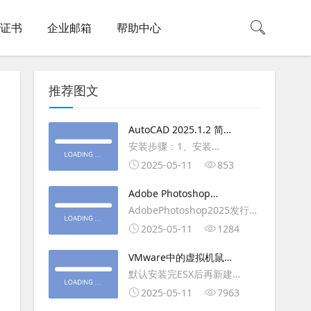
L证书
企业邮箱
帮助中心
推荐图文
AutoCAD 2025.1.2 简体
中文版（64位）破解版下
安装步骤：1、安装
载
AutoCAD_2025_Simplified_Chinese_Wi
2025-05-11
853
安装
Adobe Photoshop
AutoCAD_2025.1.2_Update3、
2025（v26.6.1）多语言
AdobePhotoshop2025发行
复制Crack里面的文件到
破解版下载
年：2025版本：26.6.1.7开发
2025-05-11
1284
AutoCAD安装目录里，覆盖同
人员：Adobe作者：M0nkrus
名文件4、完最低
VMware中的虚拟机鼠标
平台：WindowsX64界面语
移动缓慢,VMware虚拟机
默认安装完ESX后再新建
言：英语/匈牙利/匈牙利/越南/
卡顿慢,鼠标移动卡顿问题
WINDOWS虚拟主机，如
2025-05-11
7963
荷兰/印尼/西班牙/西班牙语/意
WIN2003，此时使用控制台去