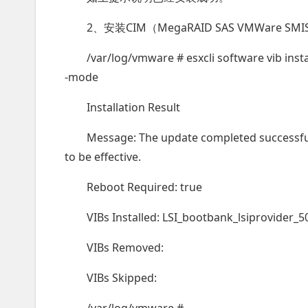
2、安装CIM（MegaRAID SAS VMWare SMI
/var/log/vmware # esxcli software vib insta
-mode
Installation Result
Message: The update completed successful
to be effective.
Reboot Required: true
VIBs Installed: LSI_bootbank_lsiprovider_5
VIBs Removed:
VIBs Skipped: