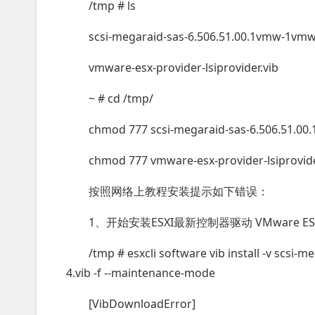
/tmp # ls
scsi-megaraid-sas-6.506.51.00.1vmw-1vmw.
vmware-esx-provider-lsiprovider.vib
~ # cd /tmp/
chmod 777 scsi-megaraid-sas-6.506.51.00
chmod 777 vmware-esx-provider-lsiprovide
按照网络上教程安装提示如下错误：
1、开始安装ESXI最新控制器驱动 VMware ESXi 5.0 D
/tmp # esxcli software vib install -v scsi
4.vib -f --maintenance-mode
[VibDownloadError]