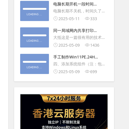
大利
电脑长期开机一段时间就
操作虚拟主机，鼠标会非常
卡顿怎么处理
电脑长期不关机，时间久了就
钝，这是因为虚拟机没有鼠标
会一直卡，CPU和内存都没占
2025-05-11
333
驱动，通过安装vmwaretool后
用多少，时间久了开程序等好
就可以解决此问
同一局域网内共享打印机
久，打开任务管理器5秒钟。一
的连接及相关问题解决方
大抵这是一篇很有用的技术教
般重启下电脑就可以了或重启
法
程文章吧！涉及的内容普遍而
2025-05-09
1436
下资源管理器(explorer.exe进
常用，我想看过的人应该都会
程).
手工制作Win11PE.24H2
不自觉地点赞收藏吧~包含内容
LTSC2024详细教程2
四、添加系统组件（注：包含
有：共享前的准备工作在设置
DWM、BitLocker解锁、MMC
2025-05-09
699
打印机共享之前，你得先确保
控制台、文件搜索功能）4.1、
两台电脑
用附件中的工具从install.wim
第5卷提取以下文件到BOOT文
件夹：;DWM桌面窗口管理器
\Wi