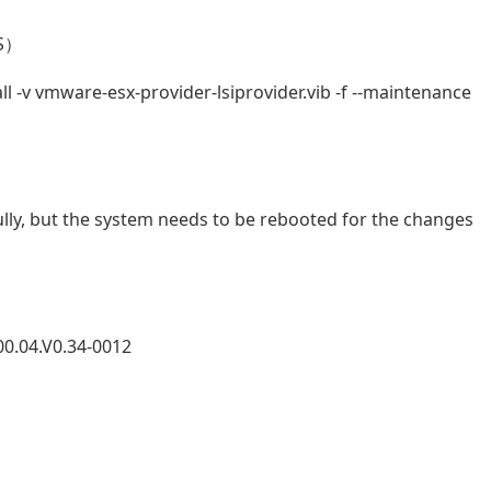
S）
ll -v vmware-esx-provider-lsiprovider.vib -f --maintenance
ly, but the system needs to be rebooted for the changes
00.04.V0.34-0012