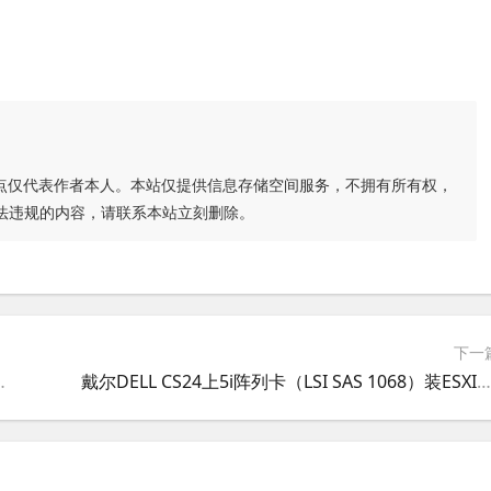
点仅代表作者本人。本站仅提供信息存储空间服务，不拥有所有权，
法违规的内容，请联系本站立刻删除。
下一
vider-500.04.V0.52-0005-1973806
戴尔DELL CS24上5i阵列卡（LSI SAS 1068）装ESXI5.5后监控磁盘RAID状况存储器健康状况