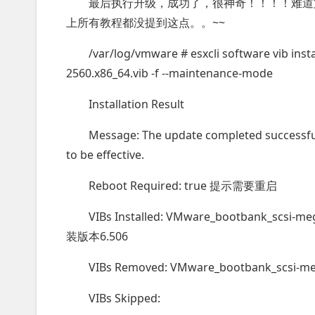
最后执行升级，成功了，很神奇！！！！难道文件一
上所有教程都没提到这点。。~~
/var/log/vmware # esxcli software vib inst
2560.x86_64.vib -f --maintenance-mode
Installation Result
Message: The update completed successful
to be effective.
Reboot Required: true 提示需要重启
VIBs Installed: VMware_bootbank_scsi-m
装版本6.506
VIBs Removed: VMware_bootbank_scsi-
VIBs Skipped: