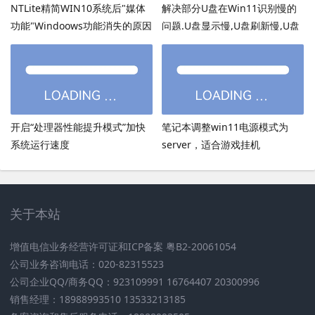
NTLite精简WIN10系统后"媒体
解决部分U盘在Win11识别慢的
功能"Windoows功能消失的原因
问题.U盘显示慢,U盘刷新慢,U盘
加载慢
开启“处理器性能提升模式”加快
笔记本调整win11电源模式为
系统运行速度
server，适合游戏挂机
关于本站
增值电信业务经营许可证和ICP备案 粤B2-20061054
公司业务咨询电话：020-82315523
公司企业QQ/商务QQ：923109991 16764407 20300996
销售经理：18988993510 13533213185