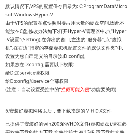
默认情况下,VPS的配置保存目录为: C:ProgramDataMicro
softWindowsHyper-V
由于VPS的配置在点快照时要占用大量的硬盘空间,因此不
能放在C盘,修改办法如下:打开Hyper-V管理器中,点"Hyper
-V设置"(Setting),在弹出的窗口,左边的"服务器",点"虚拟
机",在右边"指定的存储虚拟机配置文件的默认文件夹"中,
设置为您自己定义的目录(如D:config),
如果放在D:config,需要以下权限:
给D:加service读权限
给D:config加service全部权限
(注意：自动设置受控中的“
拦截可能入侵
”功能要关闭)
6.安装好虚拟网络以后，要下载指定的ＶＨＤX文件：
已提供了安装好的win2003的VHDX文件(虚拟硬盘),请在必
要软件下载的地方下载,文件比较大,有1G多,请下载此文件