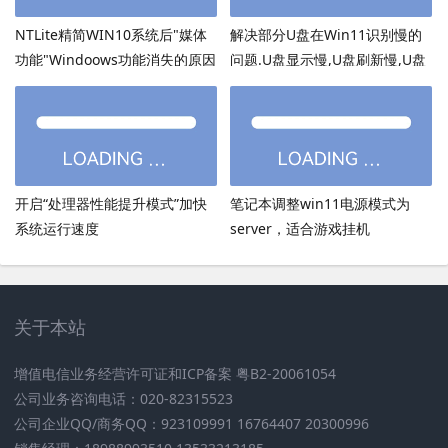
NTLite精简WIN10系统后"媒体
解决部分U盘在Win11识别慢的
功能"Windoows功能消失的原因
问题.U盘显示慢,U盘刷新慢,U盘
加载慢
开启“处理器性能提升模式”加快
笔记本调整win11电源模式为
系统运行速度
server，适合游戏挂机
关于本站
增值电信业务经营许可证和ICP备案 粤B2-20061054
公司业务咨询电话：020-82315523
公司企业QQ/商务QQ：923109991 16764407 20300996