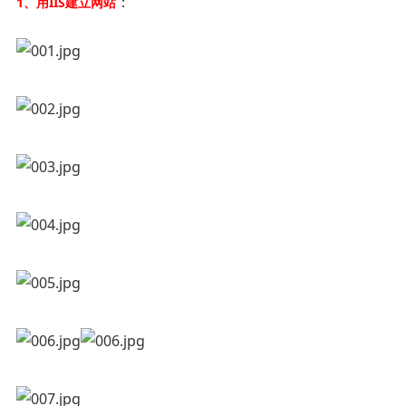
：
1、用IIS建立网站