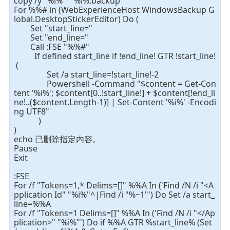
copy /y "%i%" "%i%.backup"
For %%# in (WebExperienceHost WindowsBackup G
lobal.DesktopStickerEditor) Do (
Set "start_line="
Set "end_line="
Call :FSE "%%#"
If defined start_line if !end_line! GTR !start_line!
(
Set /a start_line=!start_line!-2
Powershell -Command "$content = Get-Con
tent '%i%'; $content[0..!start_line!] + $content[!end_li
ne!..($content.Length-1)] | Set-Content '%i%' -Encodi
ng UTF8"
)
)
echo 已删除指定内容。
Pause
Exit
:FSE
For /f "Tokens=1,* Delims=[]" %%A In ('Find /N /i "<A
pplication Id" "%i%"^|Find /i "%~1"') Do Set /a start_
line=%%A
For /f "Tokens=1 Delims=[]" %%A In ('Find /N /i "</Ap
plication>" "%i%"') Do if %%A GTR %start_line% (Set