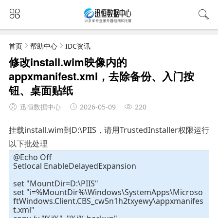
首页
帮助中心
IDC资讯
修改install.wim映像内的
appxmanifest.xml，去除备份、入门按
钮、桌面贴纸
迅恒数据中心
2026-05-09
220
挂载install.wim到D:\PIIS，请用TrustedInstaller权限运行
以下批处理
@Echo Off
Setlocal EnableDelayedExpansion
set "MountDir=D:\PIIS"
set "i=%MountDir%\Windows\SystemApps\Microso
ftWindows.Client.CBS_cw5n1h2txyewy\appxmanifes
t.xml"