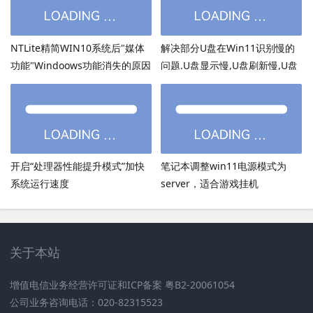
NTLite精简WIN10系统后"媒体
解决部分U盘在Win11识别慢的
功能"Windoows功能消失的原因
问题.U盘显示慢,U盘刷新慢,U盘
加载慢
开启“处理器性能提升模式”加快
笔记本调整win11电源模式为
系统运行速度
server，适合游戏挂机
关于本站
增值电信业务经营许可证和ICP备案 粤B2-20061054
公司业务咨询电话：020-82315523