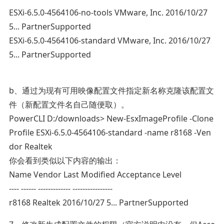
ESXi-6.5.0-4564106-no-tools VMware, Inc. 2016/10/27
5... PartnerSupported
ESXi-6.5.0-4564106-standard VMware, Inc. 2016/10/27
5... PartnerSupported
b、通过为现有可用映像配置文件指定新名称克隆该配置文
件（新配置文件名自己随便取）。
PowerCLI D:/downloads> New-EsxImageProfile -Clone
Profile ESXi-6.5.0-4564106-standard -name r8168 -Ven
dor Realtek
你会看到类似以下内容的输出：
Name Vendor Last Modified Acceptance Level
---- ------ ------------- ----------------
r8168 Realtek 2016/10/27 5... PartnerSupported