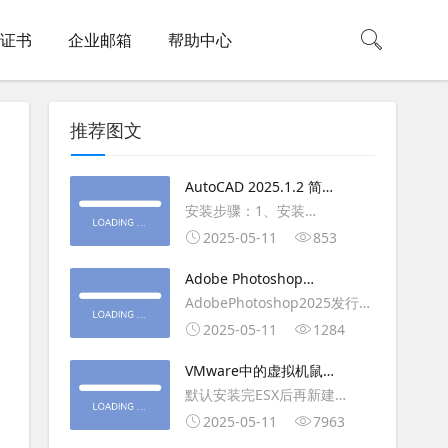
L证书
企业邮箱
帮助中心
推荐图文
AutoCAD 2025.1.2 简体
中文版（64位）破解版下
安装步骤：1、安装
载
AutoCAD_2025_Simplified_Chinese_Wi
2025-05-11
853
安装
Adobe Photoshop
AutoCAD_2025.1.2_Update3、
2025（v26.6.1）多语言
AdobePhotoshop2025发行
复制Crack里面的文件到
破解版下载
年：2025版本：26.6.1.7开发
2025-05-11
1284
AutoCAD安装目录里，覆盖同
人员：Adobe作者：M0nkrus
名文件4、完最低
VMware中的虚拟机鼠标
平台：WindowsX64界面语
移动缓慢,VMware虚拟机
默认安装完ESX后再新建
言：英语/匈牙利/匈牙利/越南/
卡顿慢,鼠标移动卡顿问题
WINDOWS虚拟主机，如
2025-05-11
7963
荷兰/印尼/西班牙/西班牙语/意
WIN2003，此时使用控制台去