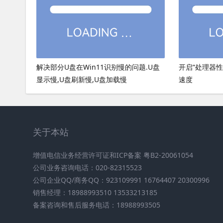
解决部分U盘在Win11识别慢的问题.U盘
开启“处理器
显示慢,U盘刷新慢,U盘加载慢
速度
关于本站
增值电信业务经营许可证和ICP备案 粤B2-20061054
公司业务咨询电话：020-82315523
公司企业QQ/商务QQ：923109991 16764407 20300996
销售经理：18988993510 13533213185
备案咨询和售后服务电话：18988993505