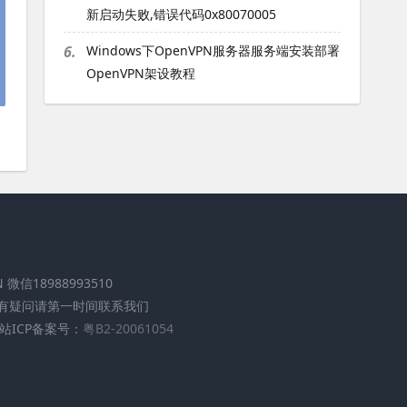
新启动失败,错误代码0x80070005
6.
Windows下OpenVPN服务器服务端安装部署
OpenVPN架设教程
.CN 微信18988993510
有疑问请第一时间联系我们
站ICP备案号：
粤B2-20061054