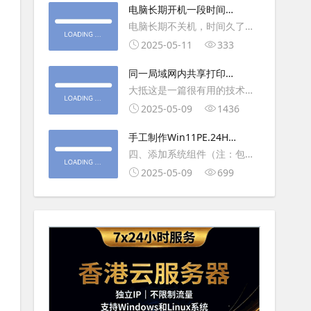
大利
电脑长期开机一段时间就
操作虚拟主机，鼠标会非常
卡顿怎么处理
电脑长期不关机，时间久了就
钝，这是因为虚拟机没有鼠标
会一直卡，CPU和内存都没占
2025-05-11
333
驱动，通过安装vmwaretool后
用多少，时间久了开程序等好
就可以解决此问
同一局域网内共享打印机
久，打开任务管理器5秒钟。一
的连接及相关问题解决方
大抵这是一篇很有用的技术教
般重启下电脑就可以了或重启
法
程文章吧！涉及的内容普遍而
2025-05-09
1436
下资源管理器(explorer.exe进
常用，我想看过的人应该都会
程).
手工制作Win11PE.24H2
不自觉地点赞收藏吧~包含内容
LTSC2024详细教程2
四、添加系统组件（注：包含
有：共享前的准备工作在设置
DWM、BitLocker解锁、MMC
2025-05-09
699
打印机共享之前，你得先确保
控制台、文件搜索功能）4.1、
两台电脑
用附件中的工具从install.wim
第5卷提取以下文件到BOOT文
件夹：;DWM桌面窗口管理器
\Wi