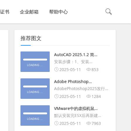
L证书
企业邮箱
帮助中心
推荐图文
AutoCAD 2025.1.2 简体
中文版（64位）破解版下
安装步骤：1、安装
载
AutoCAD_2025_Simplified_Chinese_Wi
2025-05-11
853
安装
Adobe Photoshop
AutoCAD_2025.1.2_Update3、
2025（v26.6.1）多语言
AdobePhotoshop2025发行
复制Crack里面的文件到
破解版下载
年：2025版本：26.6.1.7开发
2025-05-11
1284
AutoCAD安装目录里，覆盖同
人员：Adobe作者：M0nkrus
名文件4、完最低
VMware中的虚拟机鼠标
平台：WindowsX64界面语
移动缓慢,VMware虚拟机
默认安装完ESX后再新建
言：英语/匈牙利/匈牙利/越南/
卡顿慢,鼠标移动卡顿问题
WINDOWS虚拟主机，如
2025-05-11
7963
荷兰/印尼/西班牙/西班牙语/意
WIN2003，此时使用控制台去