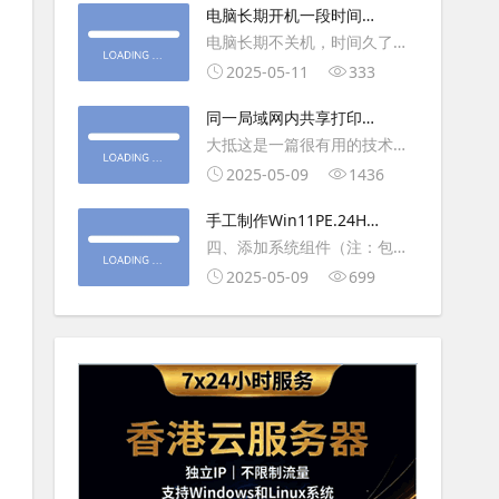
大利
电脑长期开机一段时间就
操作虚拟主机，鼠标会非常
卡顿怎么处理
电脑长期不关机，时间久了就
钝，这是因为虚拟机没有鼠标
会一直卡，CPU和内存都没占
2025-05-11
333
驱动，通过安装vmwaretool后
用多少，时间久了开程序等好
就可以解决此问
同一局域网内共享打印机
久，打开任务管理器5秒钟。一
的连接及相关问题解决方
大抵这是一篇很有用的技术教
般重启下电脑就可以了或重启
法
程文章吧！涉及的内容普遍而
2025-05-09
1436
下资源管理器(explorer.exe进
常用，我想看过的人应该都会
程).
手工制作Win11PE.24H2
不自觉地点赞收藏吧~包含内容
LTSC2024详细教程2
四、添加系统组件（注：包含
有：共享前的准备工作在设置
DWM、BitLocker解锁、MMC
2025-05-09
699
打印机共享之前，你得先确保
控制台、文件搜索功能）4.1、
两台电脑
用附件中的工具从install.wim
第5卷提取以下文件到BOOT文
件夹：;DWM桌面窗口管理器
\Wi