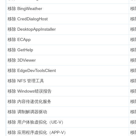
移除 BingWeather
移除
移除 CredDialogHost
移除
移除 DesktopAppInstaller
移除
移除 ECApp
移除
移除 GetHelp
移除
移除 3DViewer
移除
移除 EdgeDevToolsClient
移除
移除 NFS 管理工具
移除
移除 Windows错误报告
移除
移除 内容传递优化服务
移除
移除 调制解调器驱动
移除
移除 用户体验虚拟化（UE-V）
移除
移除 应用程序虚拟化（APP-V）
移