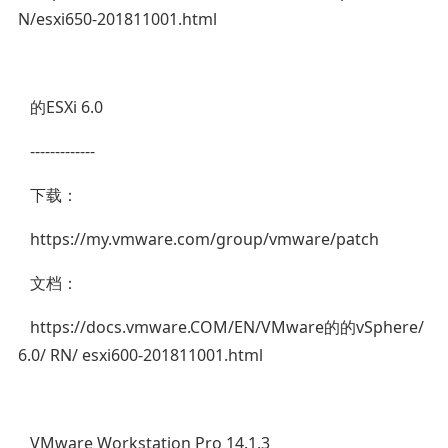
N/esxi650-201811001.html
的ESXi 6.0
-------------
下载：
https://my.vmware.com/group/vmware/patch
文档：
https://docs.vmware.COM/EN/VMware的的vSphere/
6.0/ RN/ esxi600-201811001.html
VMware Workstation Pro 14.1.3