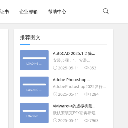
L证书
企业邮箱
帮助中心
推荐图文
AutoCAD 2025.1.2 简体
中文版（64位）破解版下
安装步骤：1、安装
载
AutoCAD_2025_Simplified_Chinese_Wi
2025-05-11
853
安装
Adobe Photoshop
AutoCAD_2025.1.2_Update3、
2025（v26.6.1）多语言
AdobePhotoshop2025发行
复制Crack里面的文件到
破解版下载
年：2025版本：26.6.1.7开发
2025-05-11
1284
AutoCAD安装目录里，覆盖同
人员：Adobe作者：M0nkrus
名文件4、完最低
VMware中的虚拟机鼠标
平台：WindowsX64界面语
移动缓慢,VMware虚拟机
默认安装完ESX后再新建
言：英语/匈牙利/匈牙利/越南/
卡顿慢,鼠标移动卡顿问题
WINDOWS虚拟主机，如
2025-05-11
7963
荷兰/印尼/西班牙/西班牙语/意
WIN2003，此时使用控制台去