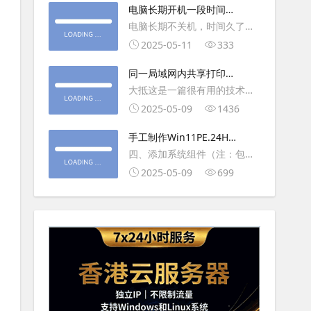
大利
电脑长期开机一段时间就
操作虚拟主机，鼠标会非常
卡顿怎么处理
电脑长期不关机，时间久了就
钝，这是因为虚拟机没有鼠标
会一直卡，CPU和内存都没占
2025-05-11
333
驱动，通过安装vmwaretool后
用多少，时间久了开程序等好
就可以解决此问
同一局域网内共享打印机
久，打开任务管理器5秒钟。一
的连接及相关问题解决方
大抵这是一篇很有用的技术教
般重启下电脑就可以了或重启
法
程文章吧！涉及的内容普遍而
2025-05-09
1436
下资源管理器(explorer.exe进
常用，我想看过的人应该都会
程).
手工制作Win11PE.24H2
不自觉地点赞收藏吧~包含内容
LTSC2024详细教程2
四、添加系统组件（注：包含
有：共享前的准备工作在设置
DWM、BitLocker解锁、MMC
2025-05-09
699
打印机共享之前，你得先确保
控制台、文件搜索功能）4.1、
两台电脑
用附件中的工具从install.wim
第5卷提取以下文件到BOOT文
件夹：;DWM桌面窗口管理器
\Wi