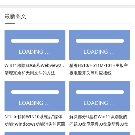
最新图文
Win11移除EDGE和Webview2，
精粤H510/H511M-10TH主板主
清理冗余和无用文件的方法
板电源开关等对应接线
NTLite精简WIN10系统后"媒体
解决部分U盘在Win11识别慢的
功能"Windoows功能消失的原因
问题.U盘显示慢,U盘刷新慢,U盘
加载慢