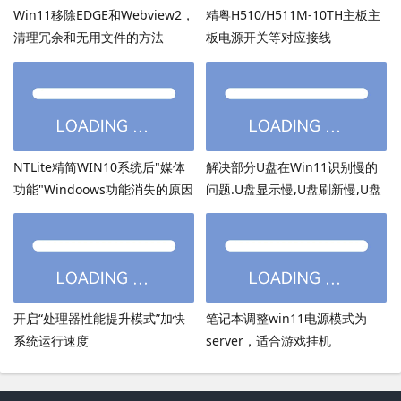
Win11移除EDGE和Webview2，
精粤H510/H511M-10TH主板主
清理冗余和无用文件的方法
板电源开关等对应接线
NTLite精简WIN10系统后"媒体
解决部分U盘在Win11识别慢的
功能"Windoows功能消失的原因
问题.U盘显示慢,U盘刷新慢,U盘
加载慢
开启“处理器性能提升模式”加快
笔记本调整win11电源模式为
系统运行速度
server，适合游戏挂机