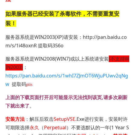
如果服务器已经安装了杀毒软件，不需要重复安
装！
服务器系统是WIN2003(XP)请安装：http://pan.baidu.co
m/s/1i48oxnR 提取码356o
服务器系统是WIN2008(WIN7)或以上系统请安装
(
不支持W
IN2003)
：
https://pan.baidu.com/s/1whI7ZJmOT6WjuPUwv2qNg
w
提取码
piis
上面的下载页面打开后可能显示无法找到该页,请多次刷新
下就出来了
。
安装方法
：解压后双击
SetupVSE.
Exe进行安装，安装时许
可期限选择
永久
（
Perpetual
）不要选默认的一年(1 Year S