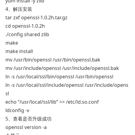
yum install -y zlib
4、解压安装
tar zxf openssl-1.0.2h.tar.gz
cd openssl-1.0.2h
./config shared zlib
make
make install
mv /usr/bin/openssl /usr/bin/openssl.bak
mv /usr/include/openssl /usr/include/openssl.bak
ln -s /usr/local/ssl/bin/openssl /usr/bin/openssl
ln -s /usr/local/ssl/include/openssl /usr/include/opens
sl
echo “/usr/local/ssl/lib” >> /etc/ld.so.conf
ldconfig -v
5、查看是否升级成功
openssl version -a