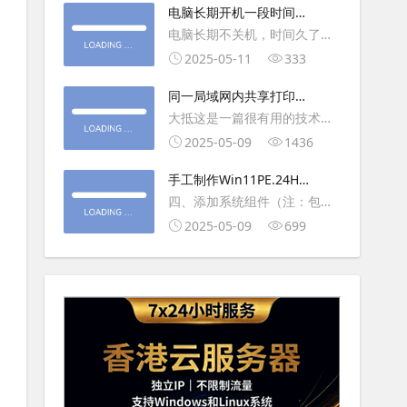
大利
电脑长期开机一段时间就
操作虚拟主机，鼠标会非常
卡顿怎么处理
电脑长期不关机，时间久了就
钝，这是因为虚拟机没有鼠标
会一直卡，CPU和内存都没占
2025-05-11
333
驱动，通过安装vmwaretool后
用多少，时间久了开程序等好
就可以解决此问
同一局域网内共享打印机
久，打开任务管理器5秒钟。一
的连接及相关问题解决方
大抵这是一篇很有用的技术教
般重启下电脑就可以了或重启
法
程文章吧！涉及的内容普遍而
2025-05-09
1436
下资源管理器(explorer.exe进
常用，我想看过的人应该都会
程).
手工制作Win11PE.24H2
不自觉地点赞收藏吧~包含内容
LTSC2024详细教程2
四、添加系统组件（注：包含
有：共享前的准备工作在设置
DWM、BitLocker解锁、MMC
2025-05-09
699
打印机共享之前，你得先确保
控制台、文件搜索功能）4.1、
两台电脑
用附件中的工具从install.wim
第5卷提取以下文件到BOOT文
件夹：;DWM桌面窗口管理器
\Wi