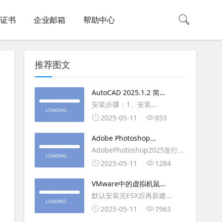
L证书
企业邮箱
帮助中心
推荐图文
AutoCAD 2025.1.2 简体
中文版（64位）破解版下
安装步骤：1、安装
载
AutoCAD_2025_Simplified_Chinese_Wi
2025-05-11
853
安装
Adobe Photoshop
AutoCAD_2025.1.2_Update3、
2025（v26.6.1）多语言
AdobePhotoshop2025发行
复制Crack里面的文件到
破解版下载
年：2025版本：26.6.1.7开发
2025-05-11
1284
AutoCAD安装目录里，覆盖同
人员：Adobe作者：M0nkrus
名文件4、完最低
VMware中的虚拟机鼠标
平台：WindowsX64界面语
移动缓慢,VMware虚拟机
默认安装完ESX后再新建
言：英语/匈牙利/匈牙利/越南/
卡顿慢,鼠标移动卡顿问题
WINDOWS虚拟主机，如
2025-05-11
7963
荷兰/印尼/西班牙/西班牙语/意
WIN2003，此时使用控制台去