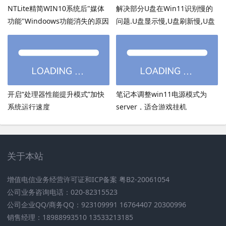
NTLite精简WIN10系统后"媒体
解决部分U盘在Win11识别慢的
功能"Windoows功能消失的原因
问题.U盘显示慢,U盘刷新慢,U盘
加载慢
开启“处理器性能提升模式”加快
笔记本调整win11电源模式为
系统运行速度
server，适合游戏挂机
关于本站
增值电信业务经营许可证和ICP备案 粤B2-20061054
公司业务咨询电话：020-82315523
公司企业QQ/商务QQ：923109991 16764407 20300996
销售经理：18988993510 13533213185