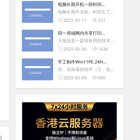
大利
电脑长期开机一段时间就
操作虚拟主机，鼠标会非常
卡顿怎么处理
电脑长期不关机，时间久了就
钝，这是因为虚拟机没有鼠标
会一直卡，CPU和内存都没占
2025-05-11
333
驱动，通过安装vmwaretool后
用多少，时间久了开程序等好
就可以解决此问
同一局域网内共享打印机
久，打开任务管理器5秒钟。一
的连接及相关问题解决方
大抵这是一篇很有用的技术教
般重启下电脑就可以了或重启
法
程文章吧！涉及的内容普遍而
2025-05-09
1436
下资源管理器(explorer.exe进
常用，我想看过的人应该都会
程).
手工制作Win11PE.24H2
不自觉地点赞收藏吧~包含内容
LTSC2024详细教程2
四、添加系统组件（注：包含
有：共享前的准备工作在设置
DWM、BitLocker解锁、MMC
2025-05-09
699
打印机共享之前，你得先确保
控制台、文件搜索功能）4.1、
两台电脑
用附件中的工具从install.wim
第5卷提取以下文件到BOOT文
件夹：;DWM桌面窗口管理器
\Wi
篇