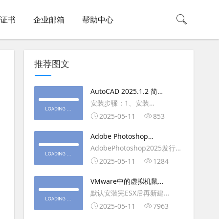
L证书
企业邮箱
帮助中心
推荐图文
AutoCAD 2025.1.2 简体
中文版（64位）破解版下
安装步骤：1、安装
载
AutoCAD_2025_Simplified_Chinese_Wi
2025-05-11
853
安装
Adobe Photoshop
AutoCAD_2025.1.2_Update3、
2025（v26.6.1）多语言
AdobePhotoshop2025发行
复制Crack里面的文件到
破解版下载
年：2025版本：26.6.1.7开发
2025-05-11
1284
AutoCAD安装目录里，覆盖同
人员：Adobe作者：M0nkrus
名文件4、完最低
VMware中的虚拟机鼠标
平台：WindowsX64界面语
移动缓慢,VMware虚拟机
默认安装完ESX后再新建
言：英语/匈牙利/匈牙利/越南/
卡顿慢,鼠标移动卡顿问题
WINDOWS虚拟主机，如
2025-05-11
7963
荷兰/印尼/西班牙/西班牙语/意
WIN2003，此时使用控制台去