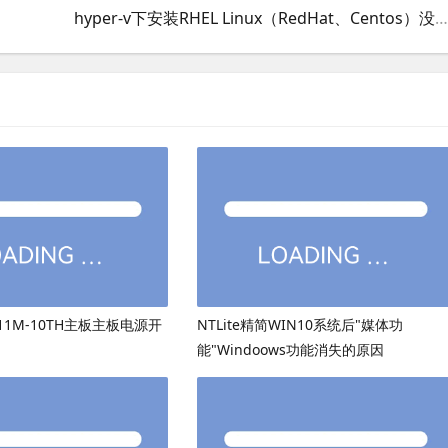
hyper-v下安装RHEL Linux（RedHat、Centos）没有网卡问题解决，hyper-v安装linux集成服务包
511M-10TH主板主板电源开
NTLite精简WIN10系统后"媒体功
能"Windoows功能消失的原因