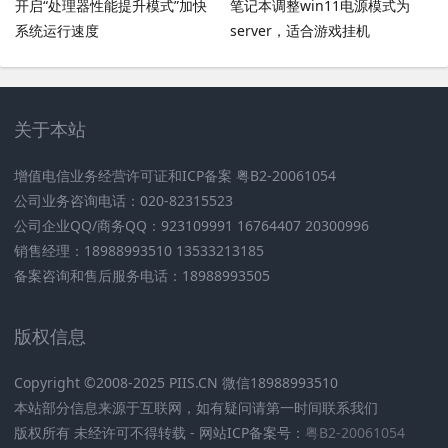
开启“处理器性能提升模式”加快
笔记本调整win11电源模式为
系统运行速度
server，适合游戏挂机
关于本站
增值电信业务经营许可证和ICP备案 粤B2-20061054
公司业务咨询电话：020-82315523
公司企业QQ/商务QQ：923109991 16764407 20300996
销售经理：18988993510 13533213185
备案咨询和售后服务电话：18988993505
版权信息
Copyright ©2008-2025 PIIS.CN 微信18988993510
本站部分信息来源于互联网，如有疑问请第一时间联系我们
版权所有 未经许可不得转载 - 网站ICP备案号：
粤B2-20061054