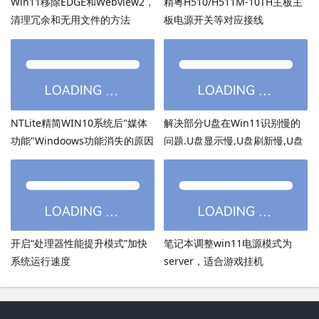
Win11移除EDGE和Webview2，
精粤H510/H511M-10TH主板主
清理冗余和无用文件的方法
板电源开关等对应接线
NTLite精简WIN10系统后"媒体
解决部分U盘在Win11识别慢的
功能"Windoows功能消失的原因
问题.U盘显示慢,U盘刷新慢,U盘
加载慢
开启“处理器性能提升模式”加快
笔记本调整win11电源模式为
系统运行速度
server，适合游戏挂机