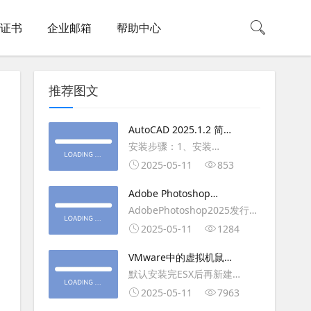
L证书
企业邮箱
帮助中心
推荐图文
AutoCAD 2025.1.2 简体
中文版（64位）破解版下
安装步骤：1、安装
载
AutoCAD_2025_Simplified_Chinese_Wi
2025-05-11
853
安装
Adobe Photoshop
AutoCAD_2025.1.2_Update3、
2025（v26.6.1）多语言
AdobePhotoshop2025发行
复制Crack里面的文件到
破解版下载
年：2025版本：26.6.1.7开发
2025-05-11
1284
AutoCAD安装目录里，覆盖同
人员：Adobe作者：M0nkrus
名文件4、完最低
VMware中的虚拟机鼠标
平台：WindowsX64界面语
移动缓慢,VMware虚拟机
默认安装完ESX后再新建
言：英语/匈牙利/匈牙利/越南/
卡顿慢,鼠标移动卡顿问题
WINDOWS虚拟主机，如
2025-05-11
7963
荷兰/印尼/西班牙/西班牙语/意
WIN2003，此时使用控制台去