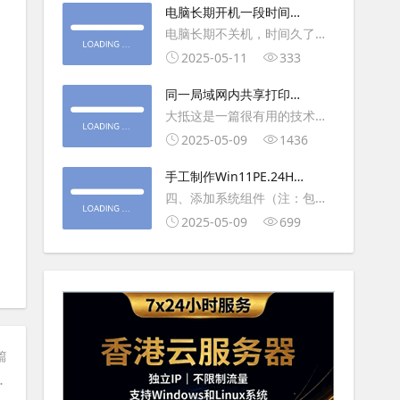
大利
电脑长期开机一段时间就
操作虚拟主机，鼠标会非常
卡顿怎么处理
电脑长期不关机，时间久了就
钝，这是因为虚拟机没有鼠标
会一直卡，CPU和内存都没占
2025-05-11
333
驱动，通过安装vmwaretool后
用多少，时间久了开程序等好
就可以解决此问
同一局域网内共享打印机
久，打开任务管理器5秒钟。一
的连接及相关问题解决方
大抵这是一篇很有用的技术教
般重启下电脑就可以了或重启
法
程文章吧！涉及的内容普遍而
2025-05-09
1436
下资源管理器(explorer.exe进
常用，我想看过的人应该都会
程).
手工制作Win11PE.24H2
不自觉地点赞收藏吧~包含内容
LTSC2024详细教程2
四、添加系统组件（注：包含
有：共享前的准备工作在设置
DWM、BitLocker解锁、MMC
2025-05-09
699
打印机共享之前，你得先确保
控制台、文件搜索功能）4.1、
两台电脑
用附件中的工具从install.wim
第5卷提取以下文件到BOOT文
件夹：;DWM桌面窗口管理器
\Wi
篇
在任务栏上搜索框方法