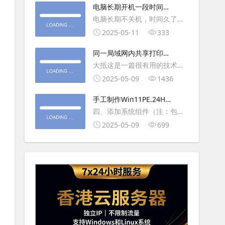
大利
电脑长期开机一段时间就
操作虚拟主机，鼠标会非常
卡顿怎么处理
电脑长期不关机，时间久了就
钝，这是因为虚拟机没有鼠标
会一直卡，CPU和内存都没占
2025-05-11
333
驱动，通过安装vmwaretool后
用多少，时间久了开程序等好
就可以解决此问
同一局域网内共享打印机
久，打开任务管理器5秒钟。一
的连接及相关问题解决方
大抵这是一篇很有用的技术教
般重启下电脑就可以了或重启
法
程文章吧！涉及的内容普遍而
2025-05-09
1436
下资源管理器(explorer.exe进
常用，我想看过的人应该都会
程).
手工制作Win11PE.24H2
不自觉地点赞收藏吧~包含内容
LTSC2024详细教程2
四、添加系统组件（注：包含
有：共享前的准备工作在设置
DWM、BitLocker解锁、MMC
2025-05-09
699
打印机共享之前，你得先确保
控制台、文件搜索功能）4.1、
两台电脑
用附件中的工具从install.wim
第5卷提取以下文件到BOOT文
件夹：;DWM桌面窗口管理器
\Wi