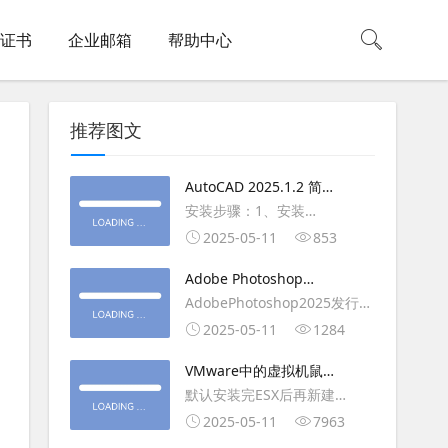
L证书
企业邮箱
帮助中心
推荐图文
AutoCAD 2025.1.2 简体
中文版（64位）破解版下
安装步骤：1、安装
载
AutoCAD_2025_Simplified_Chinese_Wi
2025-05-11
853
安装
Adobe Photoshop
AutoCAD_2025.1.2_Update3、
2025（v26.6.1）多语言
AdobePhotoshop2025发行
复制Crack里面的文件到
破解版下载
年：2025版本：26.6.1.7开发
2025-05-11
1284
AutoCAD安装目录里，覆盖同
人员：Adobe作者：M0nkrus
名文件4、完最低
VMware中的虚拟机鼠标
平台：WindowsX64界面语
移动缓慢,VMware虚拟机
默认安装完ESX后再新建
言：英语/匈牙利/匈牙利/越南/
卡顿慢,鼠标移动卡顿问题
WINDOWS虚拟主机，如
2025-05-11
7963
荷兰/印尼/西班牙/西班牙语/意
WIN2003，此时使用控制台去