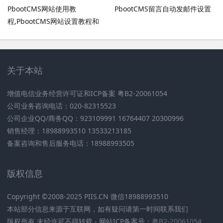
PbootCMS网站使用教
PbootCMS留言自动发邮件设置
程,PbootCMS网站设置教程和
PbootCMS安全设置
关于本站
增值电信业务经营许可证和ICP备案 粤B2-20061054
公司业务咨询电话：020-82315523
公司企业QQ/商务QQ：923109991 16764407 20300996
销售经理：18988993510 13533213185
备案咨询和售后服务电话：18988993505
版权信息
Copyright ©2008-2025 PIIS.CN 微信18988993510
本站部分信息来源于互联网，如有疑问请第一时间联系我们
版权所有 未经许可不得转载 - 网站ICP备案号：
粤B2-20061054