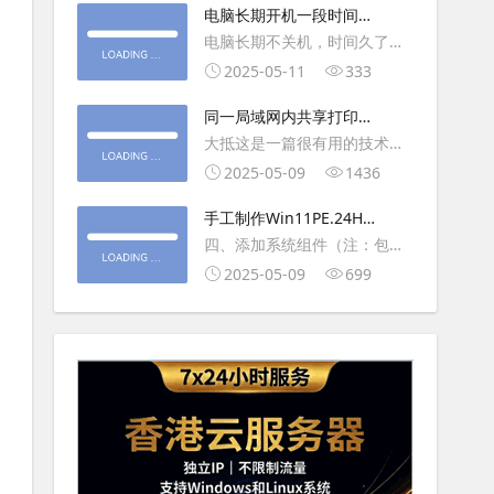
大利
电脑长期开机一段时间就
操作虚拟主机，鼠标会非常
卡顿怎么处理
电脑长期不关机，时间久了就
钝，这是因为虚拟机没有鼠标
会一直卡，CPU和内存都没占
2025-05-11
333
驱动，通过安装vmwaretool后
用多少，时间久了开程序等好
就可以解决此问
同一局域网内共享打印机
久，打开任务管理器5秒钟。一
的连接及相关问题解决方
大抵这是一篇很有用的技术教
般重启下电脑就可以了或重启
法
程文章吧！涉及的内容普遍而
2025-05-09
1436
下资源管理器(explorer.exe进
常用，我想看过的人应该都会
程).
手工制作Win11PE.24H2
不自觉地点赞收藏吧~包含内容
LTSC2024详细教程2
四、添加系统组件（注：包含
有：共享前的准备工作在设置
DWM、BitLocker解锁、MMC
2025-05-09
699
打印机共享之前，你得先确保
控制台、文件搜索功能）4.1、
两台电脑
用附件中的工具从install.wim
第5卷提取以下文件到BOOT文
件夹：;DWM桌面窗口管理器
\Wi