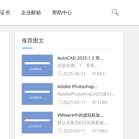
L证书
企业邮箱
帮助中心
推荐图文
AutoCAD 2025.1.2 简体
中文版（64位）破解版下
安装步骤：1、安装
载
AutoCAD_2025_Simplified_Chinese_Wi
2025-05-11
853
安装
Adobe Photoshop
AutoCAD_2025.1.2_Update3、
2025（v26.6.1）多语言
AdobePhotoshop2025发行
复制Crack里面的文件到
破解版下载
年：2025版本：26.6.1.7开发
2025-05-11
1284
AutoCAD安装目录里，覆盖同
人员：Adobe作者：M0nkrus
名文件4、完最低
VMware中的虚拟机鼠标
平台：WindowsX64界面语
移动缓慢,VMware虚拟机
默认安装完ESX后再新建
言：英语/匈牙利/匈牙利/越南/
卡顿慢,鼠标移动卡顿问题
WINDOWS虚拟主机，如
2025-05-11
7963
荷兰/印尼/西班牙/西班牙语/意
WIN2003，此时使用控制台去