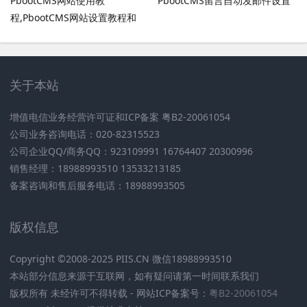
PbootCMS网站使用教
PbootCMS留言自动发邮件设置
程,PbootCMS网站设置教程和
PbootCMS安全设置
关于本站
增值电信业务经营许可证和ICP备案 粤B2-20061054
公司业务咨询电话：020-82315523
公司企业QQ/商务QQ：923109991 16764407 20300996
销售经理：18988993510 13533213185
备案咨询和售后服务电话：18988993505
版权信息
Copyright ©2008-2025 PIIS.CN 微信18988993510
本站部分信息来源于互联网，如有疑问请第一时间联系我们
版权所有 未经许可不得转载 - 网站ICP备案号：
粤B2-20061054