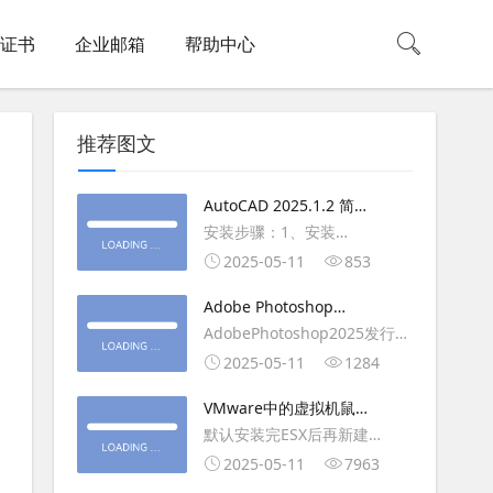
L证书
企业邮箱
帮助中心
推荐图文
AutoCAD 2025.1.2 简体
中文版（64位）破解版下
安装步骤：1、安装
载
AutoCAD_2025_Simplified_Chinese_Wi
2025-05-11
853
安装
Adobe Photoshop
AutoCAD_2025.1.2_Update3、
2025（v26.6.1）多语言
AdobePhotoshop2025发行
复制Crack里面的文件到
破解版下载
年：2025版本：26.6.1.7开发
2025-05-11
1284
AutoCAD安装目录里，覆盖同
人员：Adobe作者：M0nkrus
名文件4、完最低
VMware中的虚拟机鼠标
平台：WindowsX64界面语
移动缓慢,VMware虚拟机
默认安装完ESX后再新建
言：英语/匈牙利/匈牙利/越南/
卡顿慢,鼠标移动卡顿问题
WINDOWS虚拟主机，如
2025-05-11
7963
荷兰/印尼/西班牙/西班牙语/意
WIN2003，此时使用控制台去