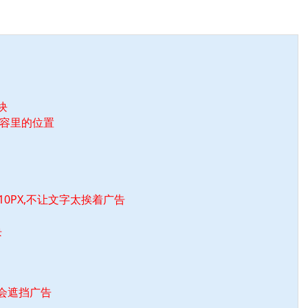
块
在内容里的位置
10PX,不让文字太挨着广告
块
不会遮挡广告