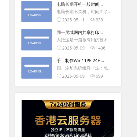
大利
电脑长期开机一段时间就
操作虚拟主机，鼠标会非常
卡顿怎么处理
电脑长期不关机，时间久了就
钝，这是因为虚拟机没有鼠标
会一直卡，CPU和内存都没占
2025-05-11
333
驱动，通过安装vmwaretool后
用多少，时间久了开程序等好
就可以解决此问
同一局域网内共享打印机
久，打开任务管理器5秒钟。一
的连接及相关问题解决方
大抵这是一篇很有用的技术教
般重启下电脑就可以了或重启
法
程文章吧！涉及的内容普遍而
2025-05-09
1436
下资源管理器(explorer.exe进
常用，我想看过的人应该都会
程).
手工制作Win11PE.24H2
不自觉地点赞收藏吧~包含内容
LTSC2024详细教程2
四、添加系统组件（注：包含
有：共享前的准备工作在设置
DWM、BitLocker解锁、MMC
2025-05-09
699
打印机共享之前，你得先确保
控制台、文件搜索功能）4.1、
两台电脑
用附件中的工具从install.wim
第5卷提取以下文件到BOOT文
件夹：;DWM桌面窗口管理器
\Wi