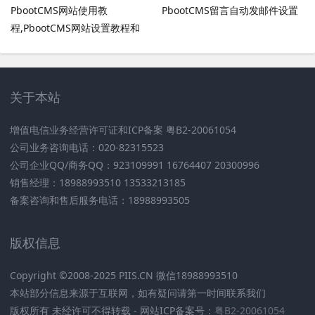
PbootCMS网站使用教
PbootCMS留言自动发邮件设置
程,PbootCMS网站设置教程和
PbootCMS安全设置
关于本站
增值电信业务经营许可证和ICP备案 粤B2-20061054
公司业务咨询电话：020-82315523
公司企业QQ/商务QQ：923109991 16764407 20300996
销售经理：18988993510 13533213185
备案咨询和售后服务电话：18988993505
版权信息
Copyright ©2008-2025 PIIS.CN 微信18988993510
本站部分信息来源于互联网，如有疑问请第一时间联系我们
版权所有 未经许可不得转载 - 网站ICP备案号：
粤B2-20061054