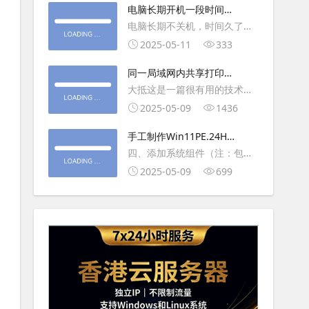
大利
电脑长期开机一段时间就
操作虚拟主机，鼠标会非常
卡顿怎么处理
电脑长期不关机，时间久了就
钝，这是因为虚拟机没有鼠标
会一直卡，CPU和内存都没占
2025-05-11
333
驱动，通过安装vmwaretool后
用多少，时间久了开程序等好
就可以解决此问
同一局域网内共享打印机
久，打开任务管理器5秒钟。一
的连接及相关问题解决方
大抵这是一篇很有用的技术教
般重启下电脑就可以了或重启
法
程文章吧！涉及的内容普遍而
2025-05-09
1436
下资源管理器(explorer.exe进
常用，我想看过的人应该都会
程).
手工制作Win11PE.24H2
不自觉地点赞收藏吧~包含内容
LTSC2024详细教程2
四、添加系统组件（注：包含
有：共享前的准备工作在设置
DWM、BitLocker解锁、MMC
2025-05-09
699
打印机共享之前，你得先确保
控制台、文件搜索功能）4.1、
两台电脑
用附件中的工具从install.wim
第5卷提取以下文件到BOOT文
件夹：;DWM桌面窗口管理器
\Wi