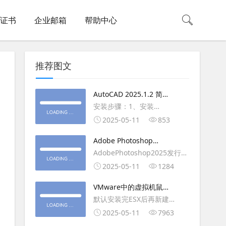
L证书
企业邮箱
帮助中心
推荐图文
AutoCAD 2025.1.2 简体
中文版（64位）破解版下
安装步骤：1、安装
载
AutoCAD_2025_Simplified_Chinese_Wi
2025-05-11
853
安装
Adobe Photoshop
AutoCAD_2025.1.2_Update3、
2025（v26.6.1）多语言
AdobePhotoshop2025发行
复制Crack里面的文件到
破解版下载
年：2025版本：26.6.1.7开发
2025-05-11
1284
AutoCAD安装目录里，覆盖同
人员：Adobe作者：M0nkrus
名文件4、完最低
VMware中的虚拟机鼠标
平台：WindowsX64界面语
移动缓慢,VMware虚拟机
默认安装完ESX后再新建
言：英语/匈牙利/匈牙利/越南/
卡顿慢,鼠标移动卡顿问题
WINDOWS虚拟主机，如
2025-05-11
7963
荷兰/印尼/西班牙/西班牙语/意
WIN2003，此时使用控制台去