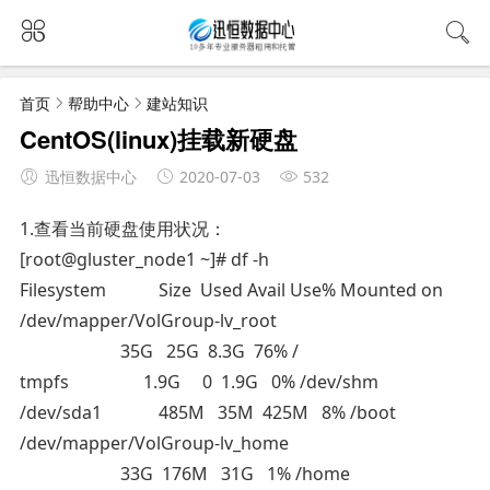
首页
帮助中心
建站知识
CentOS(linux)挂载新硬盘
迅恒数据中心
2020-07-03
532
1.查看当前硬盘使用状况：
[root@gluster_node1 ~]# df -h
Filesystem
Size
Used Avail Use% Mounted on
/dev/mapper/VolGroup-lv_root
35G
25G
8.3G
76% /
tmpfs
1.9G
0
1.9G
0% /dev/shm
/dev/sda1
485M
35M
425M
8% /boot
/dev/mapper/VolGroup-lv_home
33G
176M
31G
1% /home