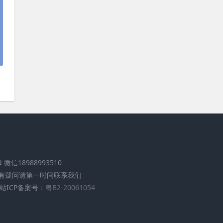
.CN 微信18988993510
有疑问请第一时间联系我们
站ICP备案号：
粤B2-20061054