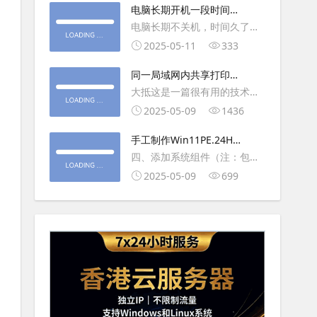
大利
电脑长期开机一段时间就
操作虚拟主机，鼠标会非常
卡顿怎么处理
电脑长期不关机，时间久了就
钝，这是因为虚拟机没有鼠标
会一直卡，CPU和内存都没占
2025-05-11
333
驱动，通过安装vmwaretool后
用多少，时间久了开程序等好
就可以解决此问
同一局域网内共享打印机
久，打开任务管理器5秒钟。一
的连接及相关问题解决方
大抵这是一篇很有用的技术教
般重启下电脑就可以了或重启
法
程文章吧！涉及的内容普遍而
2025-05-09
1436
下资源管理器(explorer.exe进
常用，我想看过的人应该都会
程).
手工制作Win11PE.24H2
不自觉地点赞收藏吧~包含内容
LTSC2024详细教程2
四、添加系统组件（注：包含
有：共享前的准备工作在设置
DWM、BitLocker解锁、MMC
2025-05-09
699
打印机共享之前，你得先确保
控制台、文件搜索功能）4.1、
两台电脑
用附件中的工具从install.wim
第5卷提取以下文件到BOOT文
件夹：;DWM桌面窗口管理器
\Wi