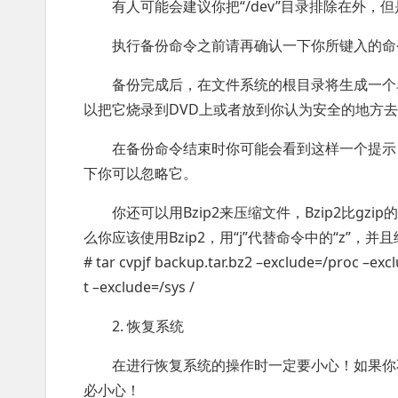
有人可能会建议你把“/dev”目录排除在外
执行备份命令之前请再确认一下你所键入的命
备份完成后，在文件系统的根目录将生成一个名为
以把它烧录到DVD上或者放到你认为安全的地方
在备份命令结束时你可能会看到这样一个提示：’tar: Err
下你可以忽略它。
你还可以用Bzip2来压缩文件，Bzip2比g
么你应该使用Bzip2，用“j”代替命令中的“z”，
# tar cvpjf backup.tar.bz2 –exclude=/proc –ex
t –exclude=/sys /
2. 恢复系统
在进行恢复系统的操作时一定要小心！如果你
必小心！