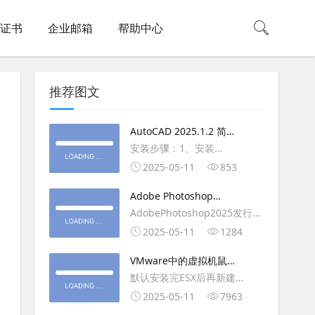
L证书
企业邮箱
帮助中心
推荐图文
AutoCAD 2025.1.2 简体
中文版（64位）破解版下
安装步骤：1、安装
载
AutoCAD_2025_Simplified_Chinese_Wi
2025-05-11
853
安装
Adobe Photoshop
AutoCAD_2025.1.2_Update3、
2025（v26.6.1）多语言
AdobePhotoshop2025发行
复制Crack里面的文件到
破解版下载
年：2025版本：26.6.1.7开发
2025-05-11
1284
AutoCAD安装目录里，覆盖同
人员：Adobe作者：M0nkrus
名文件4、完最低
VMware中的虚拟机鼠标
平台：WindowsX64界面语
移动缓慢,VMware虚拟机
默认安装完ESX后再新建
言：英语/匈牙利/匈牙利/越南/
卡顿慢,鼠标移动卡顿问题
WINDOWS虚拟主机，如
2025-05-11
7963
荷兰/印尼/西班牙/西班牙语/意
WIN2003，此时使用控制台去