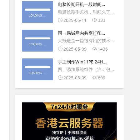
大利
电脑长期开机一段时间就
操作虚拟主机，鼠标会非常
卡顿怎么处理
电脑长期不关机，时间久了就
钝，这是因为虚拟机没有鼠标
会一直卡，CPU和内存都没占
2025-05-11
333
驱动，通过安装vmwaretool后
用多少，时间久了开程序等好
就可以解决此问
同一局域网内共享打印机
久，打开任务管理器5秒钟。一
的连接及相关问题解决方
大抵这是一篇很有用的技术教
般重启下电脑就可以了或重启
法
程文章吧！涉及的内容普遍而
2025-05-09
1436
下资源管理器(explorer.exe进
常用，我想看过的人应该都会
程).
手工制作Win11PE.24H2
不自觉地点赞收藏吧~包含内容
LTSC2024详细教程2
四、添加系统组件（注：包含
有：共享前的准备工作在设置
DWM、BitLocker解锁、MMC
2025-05-09
699
打印机共享之前，你得先确保
控制台、文件搜索功能）4.1、
两台电脑
用附件中的工具从install.wim
第5卷提取以下文件到BOOT文
件夹：;DWM桌面窗口管理器
\Wi