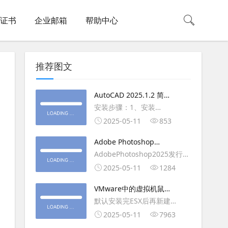
L证书
企业邮箱
帮助中心
推荐图文
AutoCAD 2025.1.2 简体
中文版（64位）破解版下
安装步骤：1、安装
载
AutoCAD_2025_Simplified_Chinese_Wi
2025-05-11
853
安装
Adobe Photoshop
AutoCAD_2025.1.2_Update3、
2025（v26.6.1）多语言
AdobePhotoshop2025发行
复制Crack里面的文件到
破解版下载
年：2025版本：26.6.1.7开发
2025-05-11
1284
AutoCAD安装目录里，覆盖同
人员：Adobe作者：M0nkrus
名文件4、完最低
VMware中的虚拟机鼠标
平台：WindowsX64界面语
移动缓慢,VMware虚拟机
默认安装完ESX后再新建
言：英语/匈牙利/匈牙利/越南/
卡顿慢,鼠标移动卡顿问题
WINDOWS虚拟主机，如
2025-05-11
7963
荷兰/印尼/西班牙/西班牙语/意
WIN2003，此时使用控制台去