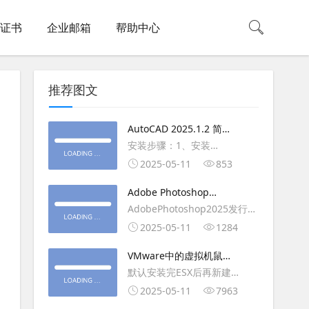
L证书
企业邮箱
帮助中心
推荐图文
AutoCAD 2025.1.2 简体
中文版（64位）破解版下
安装步骤：1、安装
载
AutoCAD_2025_Simplified_Chinese_Wi
2025-05-11
853
安装
Adobe Photoshop
AutoCAD_2025.1.2_Update3、
2025（v26.6.1）多语言
AdobePhotoshop2025发行
复制Crack里面的文件到
破解版下载
年：2025版本：26.6.1.7开发
2025-05-11
1284
AutoCAD安装目录里，覆盖同
人员：Adobe作者：M0nkrus
名文件4、完最低
VMware中的虚拟机鼠标
平台：WindowsX64界面语
移动缓慢,VMware虚拟机
默认安装完ESX后再新建
言：英语/匈牙利/匈牙利/越南/
卡顿慢,鼠标移动卡顿问题
WINDOWS虚拟主机，如
2025-05-11
7963
荷兰/印尼/西班牙/西班牙语/意
WIN2003，此时使用控制台去