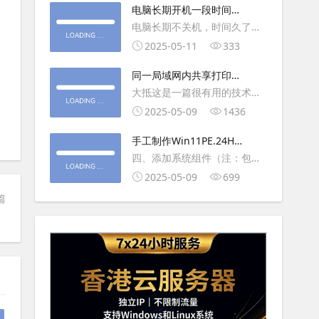
大利
电脑长期开机一段时间就
操作虚拟主机，鼠标会非常
卡顿怎么处理
电脑长期不关机，时间久了就
钝，这是因为虚拟机没有鼠标
会一直卡，CPU和内存都没占
2025-05-11
333
驱动，通过安装vmwaretool后
用多少，时间久了开程序等好
就可以解决此问
同一局域网内共享打印机
久，打开任务管理器5秒钟。一
的连接及相关问题解决方
大抵这是一篇很有用的技术教
般重启下电脑就可以了或重启
法
程文章吧！涉及的内容普遍而
2025-05-09
1436
下资源管理器(explorer.exe进
常用，我想看过的人应该都会
程).
手工制作Win11PE.24H2
不自觉地点赞收藏吧~包含内容
LTSC2024详细教程2
四、添加系统组件（注：包含
有：共享前的准备工作在设置
DWM、BitLocker解锁、MMC
2025-05-09
699
打印机共享之前，你得先确保
控制台、文件搜索功能）4.1、
篇
两台电脑
用附件中的工具从install.wim
第5卷提取以下文件到BOOT文
件夹：;DWM桌面窗口管理器
\Wi