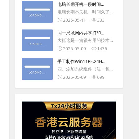
大利
电脑长期开机一段时间就
操作虚拟主机，鼠标会非常
卡顿怎么处理
电脑长期不关机，时间久了就
钝，这是因为虚拟机没有鼠标
会一直卡，CPU和内存都没占
2025-05-11
333
驱动，通过安装vmwaretool后
用多少，时间久了开程序等好
就可以解决此问
同一局域网内共享打印机
久，打开任务管理器5秒钟。一
的连接及相关问题解决方
大抵这是一篇很有用的技术教
般重启下电脑就可以了或重启
法
程文章吧！涉及的内容普遍而
2025-05-09
1436
下资源管理器(explorer.exe进
常用，我想看过的人应该都会
程).
手工制作Win11PE.24H2
不自觉地点赞收藏吧~包含内容
LTSC2024详细教程2
四、添加系统组件（注：包含
有：共享前的准备工作在设置
DWM、BitLocker解锁、MMC
2025-05-09
699
打印机共享之前，你得先确保
控制台、文件搜索功能）4.1、
两台电脑
用附件中的工具从install.wim
第5卷提取以下文件到BOOT文
件夹：;DWM桌面窗口管理器
\Wi