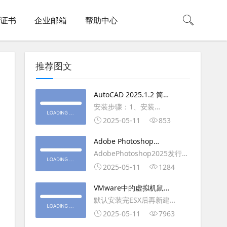
L证书
企业邮箱
帮助中心
推荐图文
AutoCAD 2025.1.2 简体
中文版（64位）破解版下
安装步骤：1、安装
载
AutoCAD_2025_Simplified_Chinese_Wi
2025-05-11
853
安装
Adobe Photoshop
AutoCAD_2025.1.2_Update3、
2025（v26.6.1）多语言
AdobePhotoshop2025发行
复制Crack里面的文件到
破解版下载
年：2025版本：26.6.1.7开发
2025-05-11
1284
AutoCAD安装目录里，覆盖同
人员：Adobe作者：M0nkrus
名文件4、完最低
VMware中的虚拟机鼠标
平台：WindowsX64界面语
移动缓慢,VMware虚拟机
默认安装完ESX后再新建
言：英语/匈牙利/匈牙利/越南/
卡顿慢,鼠标移动卡顿问题
WINDOWS虚拟主机，如
2025-05-11
7963
荷兰/印尼/西班牙/西班牙语/意
WIN2003，此时使用控制台去