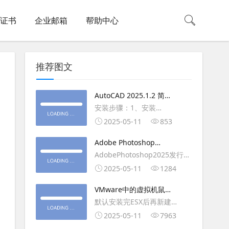
L证书
企业邮箱
帮助中心
推荐图文
AutoCAD 2025.1.2 简体
中文版（64位）破解版下
安装步骤：1、安装
载
AutoCAD_2025_Simplified_Chinese_Wi
2025-05-11
853
安装
Adobe Photoshop
AutoCAD_2025.1.2_Update3、
2025（v26.6.1）多语言
AdobePhotoshop2025发行
复制Crack里面的文件到
破解版下载
年：2025版本：26.6.1.7开发
2025-05-11
1284
AutoCAD安装目录里，覆盖同
人员：Adobe作者：M0nkrus
名文件4、完最低
VMware中的虚拟机鼠标
平台：WindowsX64界面语
移动缓慢,VMware虚拟机
默认安装完ESX后再新建
言：英语/匈牙利/匈牙利/越南/
卡顿慢,鼠标移动卡顿问题
WINDOWS虚拟主机，如
2025-05-11
7963
荷兰/印尼/西班牙/西班牙语/意
WIN2003，此时使用控制台去