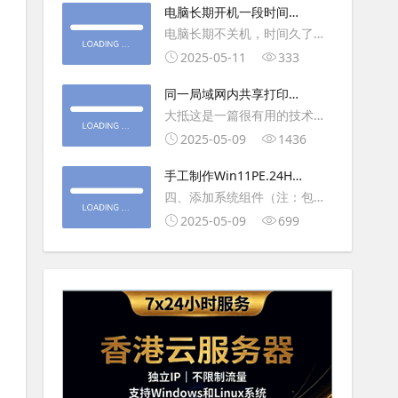
大利
电脑长期开机一段时间就
操作虚拟主机，鼠标会非常
卡顿怎么处理
电脑长期不关机，时间久了就
钝，这是因为虚拟机没有鼠标
会一直卡，CPU和内存都没占
2025-05-11
333
驱动，通过安装vmwaretool后
用多少，时间久了开程序等好
就可以解决此问
同一局域网内共享打印机
久，打开任务管理器5秒钟。一
的连接及相关问题解决方
大抵这是一篇很有用的技术教
般重启下电脑就可以了或重启
法
程文章吧！涉及的内容普遍而
2025-05-09
1436
下资源管理器(explorer.exe进
常用，我想看过的人应该都会
程).
手工制作Win11PE.24H2
不自觉地点赞收藏吧~包含内容
LTSC2024详细教程2
四、添加系统组件（注：包含
有：共享前的准备工作在设置
DWM、BitLocker解锁、MMC
2025-05-09
699
打印机共享之前，你得先确保
控制台、文件搜索功能）4.1、
两台电脑
用附件中的工具从install.wim
第5卷提取以下文件到BOOT文
件夹：;DWM桌面窗口管理器
\Wi