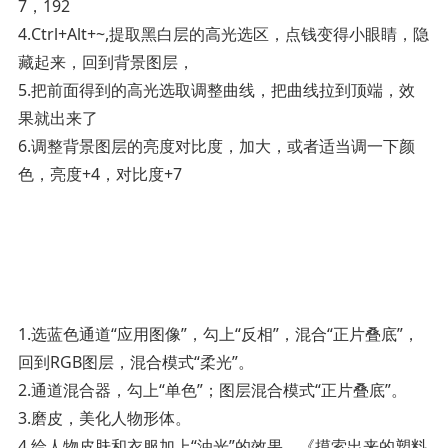
7，192
4.Ctrl+Alt+~,提取黑白层的高光选区，点钱变得小眼睛，隐
藏起来，回到背景图层，
5.把前面得到的高光选取调整曲线，把曲线拉到顶端，效
果就出来了
6.调整背景图层的亮度对比度，加大，或者适当调一下颜
色，亮度+4，对比度+7­
1.选蓝色通道“应用图像”，勾上“反相”，混合“正片叠底”，
回到RGB图层，混合模式“柔光”。
2.通道混合器，勾上“单色”；图层混合模式“正片叠底”。
3.磨皮，美化人物形体。
4.给人物皮肤和衣服加上“油光”的效果，《摸索出来的塑料