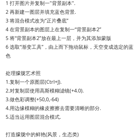
1 打开图片并复制一"背景副本".
2 再新建一图层并填充蓝色背景.
3 将混合模式改为“正片叠底”
4 在背景副本的图层上在复制一“背景副本2”
5 将“背景副本2”放在最上一层，并为其添加蒙版
6 选取“渐变工具”，由上而下拖动鼠标，天空变成选定的蓝
色
处理朦胧艺术照
1.复制一个原图层(Ctrl+J).
2.对复制层使用高斯模糊滤镜(+4.0).
3.做色彩调整(+50,0,-64)
4.用边缘模糊的橡皮擦擦去需要清晰的部分.
5.适当运用图层混合模式.
打造朦胧中的鲜艳(风景，生态类)