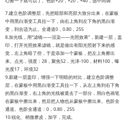
心擦一下就可以了。色阶+20，+20，+40，选中间调
7.建立色阶调整层，先把暗部和亮部大致分出来，在蒙板
中用黑白渐变工具拉一下，由右上角到左下角的黑白渐
变，到合适为止。全通道0，0.80，255
8.加光线，用“滤镜——渲染——光照效果”，新建一层，盖
印，打开光照效果滤镜，就是做出有阳光照射下来的感
觉，左上角暗了些，于是添加一个蒙板，把左上角擦出
来。点光，强度：28，聚焦52，光泽-100，材料100，曝
光度17，环境32
9.新建一层盖印，增强一下明暗的对比，建立色阶调整
层，在蒙板中用黑白渐变工具拉一下，从左上角到右下角
的黑白渐变，右上角的光线被遮去了一部分，用白色画笔
在蒙板中擦出来，然后把人物也从蒙板中擦出来。色阶全
通道。色阶全通道：0，0.80，255
10.锐化、稍微磨皮，加字，完成。­