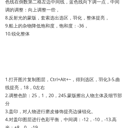
色线在倒数第二格左边中间线，蓝色线向下调一点，中间
调的调整：向上调整一些，
8.反射光的蒙版，套索选出选区，羽化，整体提亮，
9.船上的杂物降低饱和度，饱和度：-36，
10.锐化整体­
1.打开图片复制图层，Ctrl+Alt+~，得到选区，羽化3-5.曲
线提亮，18，0左右
2.调整色阶：25，1，20，245.蒙版擦出人物主体及细节部
分
3.盖印，对人物进行磨皮修饰提亮边缘锐化。
4.对盖印图层进行色彩平衡，中间调：-12，-10，-13.高
光：+8，0，-19.