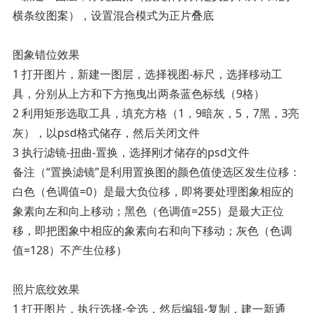
横条纹图案），设置混合模式为正片叠底
图象错位效果
1 打开图片，新建一图层，选择视图-标尺，选择移动工
具，分别从上方和下方拖曳出两条蓝色标线（9格）
2 利用矩形选取工具，填充方格（1，9暗灰，5，7黑，3亮
灰），以psd格式储存，然后关闭文件
3 执行滤镜-扭曲-置换，选择刚才储存的psd文件
备注（“置换滤镜”是利用置换图的颜色值使选区发生位移：
白色（色调值=0）是最大负位移，即将要处理图象相应的
象素向左和向上移动；黑色（色调值=255）是最大正位
移，即把图象中相应的象素向右和向下移动；灰色（色调
值=128）不产生位移）
照片底纹效果
1 打开图片，执行选择-全选，然后编辑-复制，建一新通