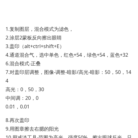
­1.复制图层，混合模式为滤色，
2.涂层2蒙板反向擦出眼睛
3.盖印（alt+ctrl+shift+E）
4.通道混合气，选中单色，红色+54，绿色+54，蓝色+32
6.混合模式-正叠
7.对盖印层调整，图像-调整-暗影/高光-暗影：50，50，14
4
高光：0，50，30
中间调：20，0
0.01，0.01
8.再次盖印
9.用图章擦去右腮的阳光
10.用减淡工具-范围为高光，强度50%，擦出眼球反光，只