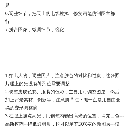
足，
6.调整细节，把天上的电线擦掉，修复画笔仿制图章都
行，
7.拼合图像，微调细节，锐化­
1.扣出人物，调整照片，注意肤色的对比和过度，这张照
片腿上的光没有补到位需要调整
2.调整皮肤色彩、服装的色彩，主要用可调整图层，然后
加上背景素材、倒影等，注意脚背往下绷一点是用自由变
换的变形调整滴
3.在腿上加点高光，用钢笔勾勒出高光的位置，填充白色---
高斯模糊---降低透明度，也可以填充50%灰的新图层---模