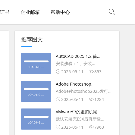
L证书
企业邮箱
帮助中心
推荐图文
AutoCAD 2025.1.2 简体
中文版（64位）破解版下
安装步骤：1、安装
载
AutoCAD_2025_Simplified_Chinese_Wi
2025-05-11
853
安装
Adobe Photoshop
AutoCAD_2025.1.2_Update3、
2025（v26.6.1）多语言
AdobePhotoshop2025发行
复制Crack里面的文件到
破解版下载
年：2025版本：26.6.1.7开发
2025-05-11
1284
AutoCAD安装目录里，覆盖同
人员：Adobe作者：M0nkrus
名文件4、完最低
VMware中的虚拟机鼠标
平台：WindowsX64界面语
移动缓慢,VMware虚拟机
默认安装完ESX后再新建
言：英语/匈牙利/匈牙利/越南/
卡顿慢,鼠标移动卡顿问题
WINDOWS虚拟主机，如
2025-05-11
7963
荷兰/印尼/西班牙/西班牙语/意
WIN2003，此时使用控制台去