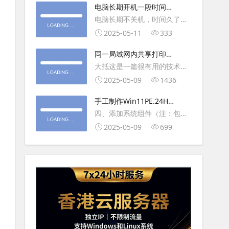
大利
电脑长期开机一段时间就
操作虚拟主机，鼠标会非常
卡顿怎么处理
电脑长期不关机，时间久了就
钝，这是因为虚拟机没有鼠标
会一直卡，CPU和内存都没占
2025-05-11
333
驱动，通过安装vmwaretool后
用多少，时间久了开程序等好
就可以解决此问
同一局域网内共享打印机
久，打开任务管理器5秒钟。一
的连接及相关问题解决方
大抵这是一篇很有用的技术教
般重启下电脑就可以了或重启
法
程文章吧！涉及的内容普遍而
2025-05-09
1436
下资源管理器(explorer.exe进
常用，我想看过的人应该都会
程).
手工制作Win11PE.24H2
不自觉地点赞收藏吧~包含内容
LTSC2024详细教程2
四、添加系统组件（注：包含
有：共享前的准备工作在设置
DWM、BitLocker解锁、MMC
2025-05-09
699
打印机共享之前，你得先确保
控制台、文件搜索功能）4.1、
两台电脑
用附件中的工具从install.wim
第5卷提取以下文件到BOOT文
件夹：;DWM桌面窗口管理器
\Wi