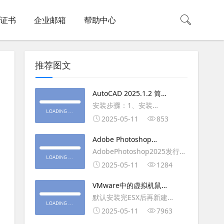
L证书
企业邮箱
帮助中心
推荐图文
AutoCAD 2025.1.2 简体
中文版（64位）破解版下
安装步骤：1、安装
载
AutoCAD_2025_Simplified_Chinese_Wi
2025-05-11
853
安装
Adobe Photoshop
AutoCAD_2025.1.2_Update3、
2025（v26.6.1）多语言
AdobePhotoshop2025发行
复制Crack里面的文件到
破解版下载
年：2025版本：26.6.1.7开发
2025-05-11
1284
AutoCAD安装目录里，覆盖同
人员：Adobe作者：M0nkrus
名文件4、完最低
VMware中的虚拟机鼠标
平台：WindowsX64界面语
移动缓慢,VMware虚拟机
默认安装完ESX后再新建
言：英语/匈牙利/匈牙利/越南/
卡顿慢,鼠标移动卡顿问题
WINDOWS虚拟主机，如
2025-05-11
7963
荷兰/印尼/西班牙/西班牙语/意
WIN2003，此时使用控制台去