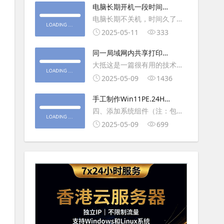
大利
电脑长期开机一段时间就
操作虚拟主机，鼠标会非常
卡顿怎么处理
电脑长期不关机，时间久了就
钝，这是因为虚拟机没有鼠标
会一直卡，CPU和内存都没占
2025-05-11
333
驱动，通过安装vmwaretool后
用多少，时间久了开程序等好
就可以解决此问
同一局域网内共享打印机
久，打开任务管理器5秒钟。一
的连接及相关问题解决方
大抵这是一篇很有用的技术教
般重启下电脑就可以了或重启
法
程文章吧！涉及的内容普遍而
2025-05-09
1436
下资源管理器(explorer.exe进
常用，我想看过的人应该都会
程).
手工制作Win11PE.24H2
不自觉地点赞收藏吧~包含内容
LTSC2024详细教程2
四、添加系统组件（注：包含
有：共享前的准备工作在设置
DWM、BitLocker解锁、MMC
2025-05-09
699
打印机共享之前，你得先确保
控制台、文件搜索功能）4.1、
两台电脑
用附件中的工具从install.wim
第5卷提取以下文件到BOOT文
件夹：;DWM桌面窗口管理器
\Wi