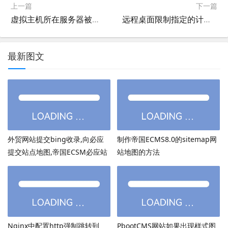
上一篇
下一篇
虚拟主机所在服务器被入侵后的处理办法
远程桌面限制指定的计算机名，MAC，IP才能登陆的软件
最新图文
外贸网站提交bing收录,向必应
制作帝国ECMS8.0的sitemap网
提交站点地图,帝国ECSM必应站
站地图的方法
点图sitemap提交
Nginx中配置http强制跳转到
PbootCMS网站如果出现样式图