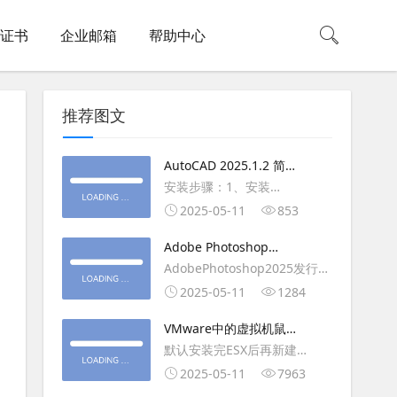
L证书
企业邮箱
帮助中心
推荐图文
AutoCAD 2025.1.2 简体
中文版（64位）破解版下
安装步骤：1、安装
载
AutoCAD_2025_Simplified_Chinese_Wi
2025-05-11
853
安装
Adobe Photoshop
AutoCAD_2025.1.2_Update3、
2025（v26.6.1）多语言
AdobePhotoshop2025发行
复制Crack里面的文件到
破解版下载
年：2025版本：26.6.1.7开发
2025-05-11
1284
AutoCAD安装目录里，覆盖同
人员：Adobe作者：M0nkrus
名文件4、完最低
VMware中的虚拟机鼠标
平台：WindowsX64界面语
移动缓慢,VMware虚拟机
默认安装完ESX后再新建
言：英语/匈牙利/匈牙利/越南/
卡顿慢,鼠标移动卡顿问题
WINDOWS虚拟主机，如
2025-05-11
7963
荷兰/印尼/西班牙/西班牙语/意
WIN2003，此时使用控制台去