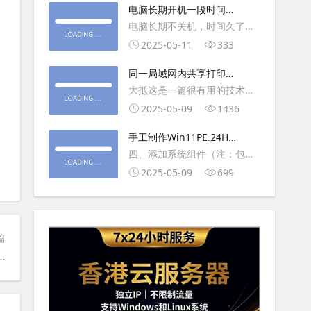
大利
电脑长期开机一段时间就
操作虚拟主机，鼠标会非常
卡顿怎么处理
电脑长期不关机，时间久了就
钝，这是因为虚拟机没有鼠标
会一直卡，CPU和内存都没占
2025-05-11
333
驱动，通过安装vmwaretool后
用多少，时间久了开程序等好
就可以解决此问
同一局域网内共享打印机
久，打开任务管理器5秒钟。一
的连接及相关问题解决方
大抵这是一篇很有用的技术教
般重启下电脑就可以了或重启
法
程文章吧！涉及的内容普遍而
2025-05-09
1436
下资源管理器(explorer.exe进
常用，我想看过的人应该都会
程).
手工制作Win11PE.24H2
不自觉地点赞收藏吧~包含内容
LTSC2024详细教程2
四、添加系统组件（注：包含
有：共享前的准备工作在设置
DWM、BitLocker解锁、MMC
2025-05-09
699
打印机共享之前，你得先确保
控制台、文件搜索功能）4.1、
两台电脑
用附件中的工具从install.wim
第5卷提取以下文件到BOOT文
篇
件夹：;DWM桌面窗口管理器
 remote access setup within 5 sec不进入系统的原因
\Wi